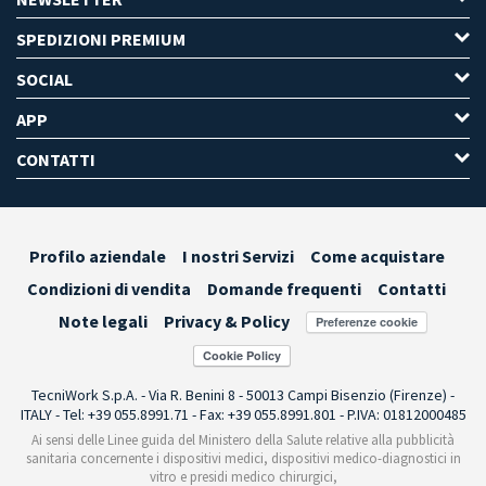
SPEDIZIONI PREMIUM
SOCIAL
APP
CONTATTI
Profilo aziendale
I nostri Servizi
Come acquistare
Condizioni di vendita
Domande frequenti
Contatti
Note legali
Privacy & Policy
Preferenze cookie
TecniWork S.p.A. - Via R. Benini 8 - 50013 Campi Bisenzio (Firenze) -
ITALY - Tel: +39 055.8991.71 - Fax: +39 055.8991.801 - P.IVA: 01812000485
Ai sensi delle Linee guida del Ministero della Salute relative alla pubblicità
sanitaria concernente i dispositivi medici, dispositivi medico-diagnostici in
vitro e presidi medico chirurgici,