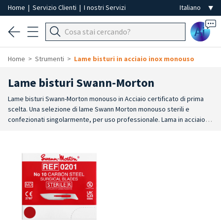
Home
|
Servizio Clienti
|
I nostri Servizi
Ai
Home
Strumenti
Lame bisturi in acciaio inox monouso
Lame bisturi Swann-Morton
Lame bisturi Swann-Morton monouso in Acciaio certificato di prima
scelta. Una selezione di lame Swann Morton monouso sterili e
confezionati singolarmente, per uso professionale. Lama in acciaio di
alta qualità che assicura la massima precisione durante il taglio, per
eliminare rapidamente e in modo uniforme la superficie da trattare.
Le lame bisturi progettate per offrire la massima precisione durante il
taglio. Ogni lama Swann Morton è confezionata singolarmente ed è
sterile, garantendo le condizioni igieniche necessarie per l'uso
professionale. Grazie alla qualità dell'acciaio impiegato, queste lame
assicurano un taglio uniforme e rapido, ideale per la rimozione
efficace delle ipercheratosi. Materiale di alta qualità: lame realizzate
in acciaio certificato, che garantisce resistenza alla corrosione e alla