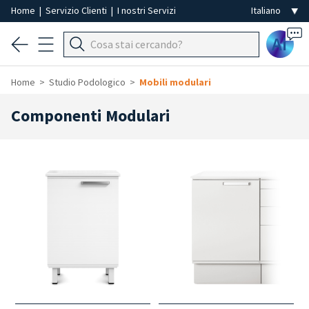
Home
|
Servizio Clienti
|
I nostri Servizi
Ai
Home
Studio Podologico
Mobili modulari
Componenti Modulari