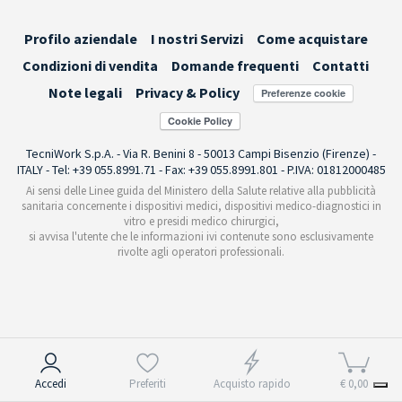
Profilo aziendale
I nostri Servizi
Come acquistare
Condizioni di vendita
Domande frequenti
Contatti
Note legali
Privacy & Policy
Preferenze cookie
TecniWork S.p.A. - Via R. Benini 8 - 50013 Campi Bisenzio (Firenze) -
ITALY - Tel: +39 055.8991.71 - Fax: +39 055.8991.801 - P.IVA: 01812000485
Ai sensi delle Linee guida del Ministero della Salute relative alla pubblicità
sanitaria concernente i dispositivi medici, dispositivi medico-diagnostici in
vitro e presidi medico chirurgici,
si avvisa l'utente che le informazioni ivi contenute sono esclusivamente
rivolte agli operatori professionali.
Informativa sulla raccolta
Accedi
Preferiti
Acquisto rapido
€ 0,00