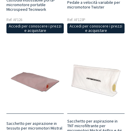
Custodia indossabile porta-
Pedale a velocità variabile per
micromotore portatile
micromotore Twister
Microspeed Tecniwork
Ref: AF126
Ref: AF123P
Accedi per conoscere i prezzi
Accedi per conoscere i prezzi
e acquistare
e acquistare
Sacchetto per aspirazione in
Sacchetto per aspirazione in
TNT microfiltrante per
tessuto per micromotori Mistral
micromotori Mistral AirPro e Air