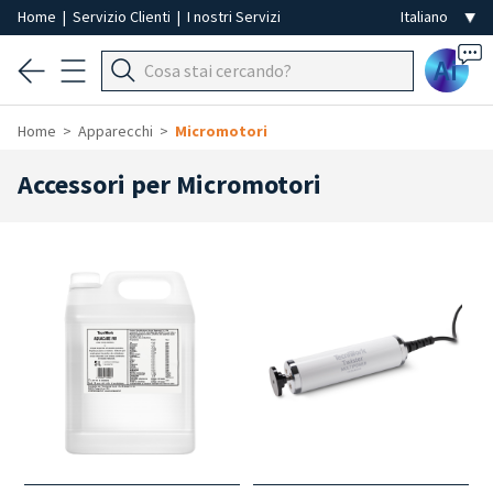
Home
|
Servizio Clienti
|
I nostri Servizi
Ai
Home
Apparecchi
Micromotori
Accessori per Micromotori