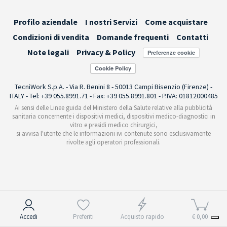
Profilo aziendale
I nostri Servizi
Come acquistare
Condizioni di vendita
Domande frequenti
Contatti
Note legali
Privacy & Policy
Preferenze cookie
TecniWork S.p.A. - Via R. Benini 8 - 50013 Campi Bisenzio (Firenze) -
ITALY - Tel: +39 055.8991.71 - Fax: +39 055.8991.801 - P.IVA: 01812000485
Ai sensi delle Linee guida del Ministero della Salute relative alla pubblicità
sanitaria concernente i dispositivi medici, dispositivi medico-diagnostici in
vitro e presidi medico chirurgici,
si avvisa l'utente che le informazioni ivi contenute sono esclusivamente
rivolte agli operatori professionali.
Informativa sulla raccolta
Accedi
Preferiti
Acquisto rapido
€ 0,00