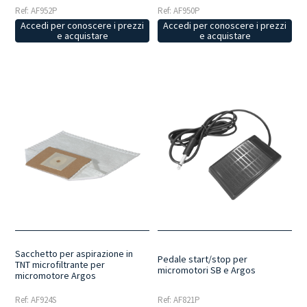
Ref: AF952P
Ref: AF950P
Accedi per conoscere i prezzi
Accedi per conoscere i prezzi
e acquistare
e acquistare
Sacchetto per aspirazione in
Pedale start/stop per
TNT microfiltrante per
micromotori SB e Argos
micromotore Argos
Ref: AF924S
Ref: AF821P