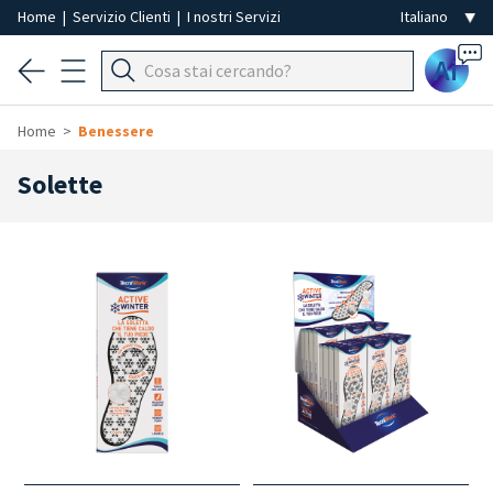
Home
|
Servizio Clienti
|
I nostri Servizi
Ai
Home
Benessere
Solette