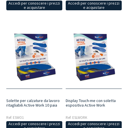
Accedi per conoscere i prezzi
Accedi per conoscere i prezzi
e acquistare
e acquistare
Solette per calzature da lavoro
Display Touch-me con soletta
ritagliabili Active Work 10 paia
espositiva Active Work
Ref: ESWO1
Ref: ESLWORK
Accedi per conoscere i prezzi
Accedi per conoscere i prezzi
e acquistare
e acquistare