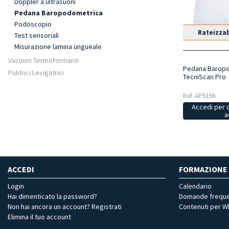
Doppler a ultrasuoni
Pedana Baropodometrica
Podoscopio
Rateizzab
Test sensoriali
Misurazione lamina ungueale
Vacuum Termoformanti
Pedana Baropo
Pulitrici Levigatrici
TecniScan Pro
Ref: AP515N
Accedi per 
a
ACCEDI
FORMAZIONE
Login
Calendario
Hai dimenticato la password?
Domande freque
Non hai ancora un account? Registrati
Contenuti per 
Elimina il tuo account