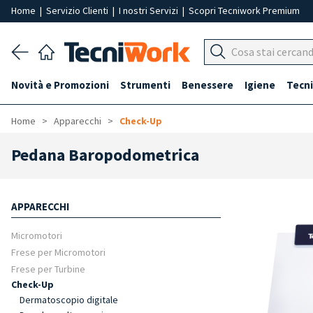
Home
|
Servizio Clienti
|
I nostri Servizi
|
Scopri Tecniwork Premium
Novità e Promozioni
Strumenti
Benessere
Igiene
Tecni
Home
Apparecchi
Check-Up
Pedana Baropodometrica
APPARECCHI
Micromotori
Frese per Micromotori
Frese per Turbine
Check-Up
Dermatoscopio digitale