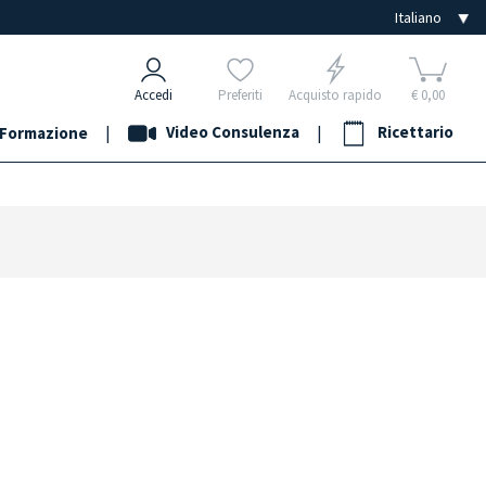
Accedi
Preferiti
Acquisto rapido
€ 0,00
|
Video Consulenza
|
Ricettario
Formazione