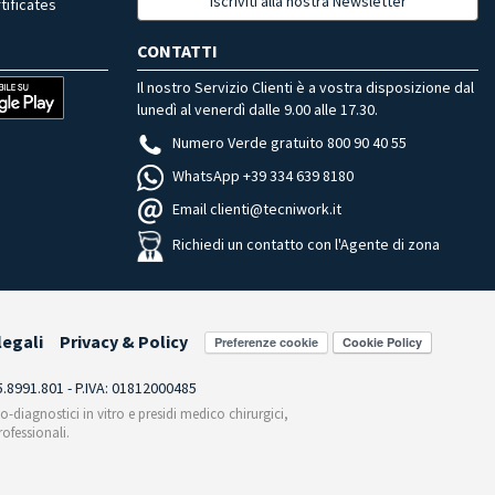
Iscriviti alla nostra Newsletter
tificates
CONTATTI
Il nostro Servizio Clienti è a vostra disposizione dal
lunedì al venerdì dalle 9.00 alle 17.30.
Numero Verde gratuito 800 90 40 55
WhatsApp +39 334 639 8180
Email clienti@tecniwork.it
Richiedi un contatto con l'Agente di zona
legali
Privacy & Policy
Preferenze cookie
55.8991.801 - P.IVA: 01812000485
co-diagnostici in vitro e presidi medico chirurgici,
ofessionali.