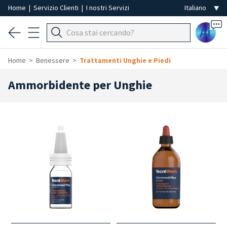
Home
|
Servizio Clienti
|
I nostri Servizi
Ai
Home
Benessere
Trattamenti Unghie e Piedi
Ammorbidente per Unghie