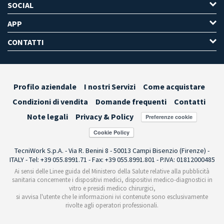
SOCIAL
APP
CONTATTI
Profilo aziendale
I nostri Servizi
Come acquistare
Condizioni di vendita
Domande frequenti
Contatti
Note legali
Privacy & Policy
Preferenze cookie
TecniWork S.p.A. - Via R. Benini 8 - 50013 Campi Bisenzio (Firenze) -
ITALY - Tel: +39 055.8991.71 - Fax: +39 055.8991.801 - P.IVA: 01812000485
Ai sensi delle Linee guida del Ministero della Salute relative alla pubblicità
sanitaria concernente i dispositivi medici, dispositivi medico-diagnostici in
vitro e presidi medico chirurgici,
si avvisa l'utente che le informazioni ivi contenute sono esclusivamente
rivolte agli operatori professionali.