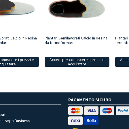
vorati Calcio in Resina
Plantari Semilavorati Calcio in Resina
Plantari
blare
da termoformare
termofo
conoscere i prezzi e
Accedi per conoscere i prezzi e
Acced
cquistare
acquistare
PAGAMENTO SICURO
nti
WhatsApp Business