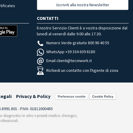
Iscriviti alla nostra Newsletter
tificates
CONTATTI
Il nostro Servizio Clienti è a vostra disposizione dal
lunedì al venerdì dalle 9.00 alle 17.30.
Numero Verde gratuito 800 90 40 55
WhatsApp +39 334 639 8180
Email clienti@tecniwork.it
Richiedi un contatto con l'Agente di zona
legali
Privacy & Policy
Preferenze cookie
55.8991.801 - P.IVA: 01812000485
co-diagnostici in vitro e presidi medico chirurgici,
ofessionali.