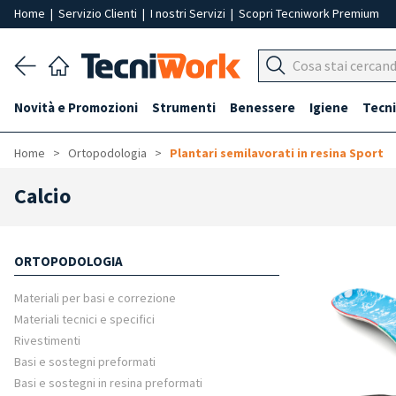
Home
|
Servizio Clienti
|
I nostri Servizi
|
Scopri Tecniwork Premium
Novità e Promozioni
Strumenti
Benessere
Igiene
Tecni
Home
Ortopodologia
Plantari semilavorati in resina Sport
Calcio
ORTOPODOLOGIA
Materiali per basi e correzione
Materiali tecnici e specifici
Rivestimenti
Basi e sostegni preformati
Basi e sostegni in resina preformati