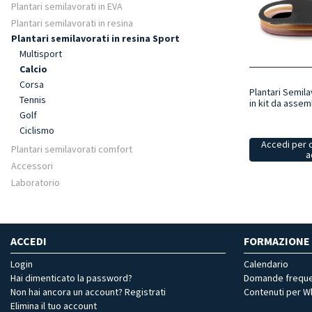
Plantari semilavorati in EVA
Plantari semilavorati in resina
Plantari semilavorati in resina Sport
Multisport
Calcio
Corsa
Plantari Semila
Tennis
in kit da assem
Golf
Ciclismo
Accedi per 
Plantari semilavorati comfort
a
Accessori
Laboratorio
ACCEDI
FORMAZIONE
Login
Calendario
Hai dimenticato la password?
Domande freque
Non hai ancora un account? Registrati
Contenuti per 
Elimina il tuo account