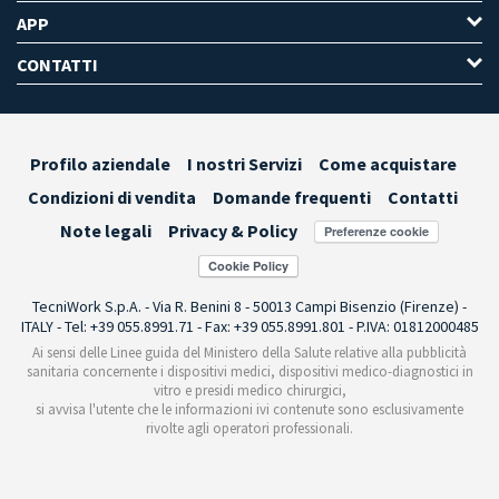
APP
CONTATTI
Profilo aziendale
I nostri Servizi
Come acquistare
Condizioni di vendita
Domande frequenti
Contatti
Note legali
Privacy & Policy
Preferenze cookie
TecniWork S.p.A. - Via R. Benini 8 - 50013 Campi Bisenzio (Firenze) -
ITALY - Tel: +39 055.8991.71 - Fax: +39 055.8991.801 - P.IVA: 01812000485
Ai sensi delle Linee guida del Ministero della Salute relative alla pubblicità
sanitaria concernente i dispositivi medici, dispositivi medico-diagnostici in
vitro e presidi medico chirurgici,
si avvisa l'utente che le informazioni ivi contenute sono esclusivamente
rivolte agli operatori professionali.