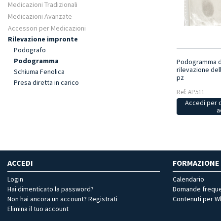
Medicazioni Tradizionali
Medicazioni Avanzate
Accessori per Medicazioni
Rilevazione impronte
Podografo
Podogramma
Podogramma do
rilevazione del
Schiuma Fenolica
pz
Presa diretta in carico
Ref: AP511
Accedi per 
a
ACCEDI
FORMAZIONE
Login
Calendario
Hai dimenticato la password?
Domande freque
Non hai ancora un account? Registrati
Contenuti per 
Elimina il tuo account