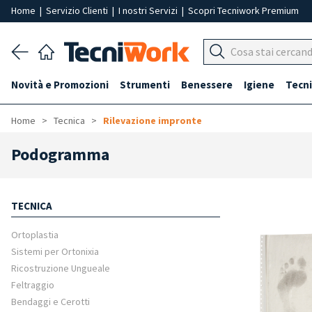
Home
|
Servizio Clienti
|
I nostri Servizi
|
Scopri Tecniwork Premium
Novità e Promozioni
Strumenti
Benessere
Igiene
Tecni
Home
Tecnica
Rilevazione impronte
Podogramma
TECNICA
Ortoplastia
Sistemi per Ortonixia
Ricostruzione Ungueale
Feltraggio
Bendaggi e Cerotti