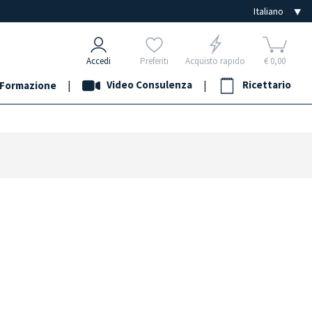
Accedi
Preferiti
Acquisto rapido
€ 0,00
|
Video Consulenza
|
Ricettario
Formazione