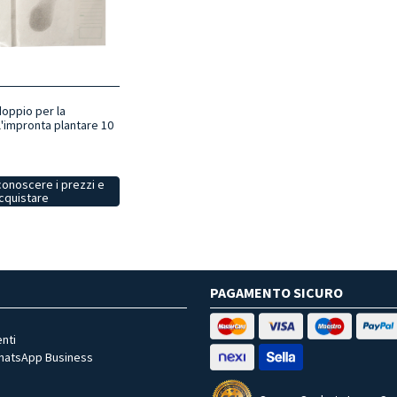
ppio per la
l'impronta plantare 10
conoscere i prezzi e
cquistare
PAGAMENTO SICURO
nti
WhatsApp Business