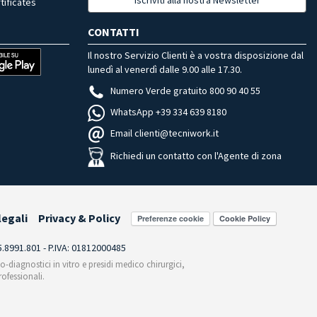
tificates
CONTATTI
Il nostro Servizio Clienti è a vostra disposizione dal
lunedì al venerdì dalle 9.00 alle 17.30.
Numero Verde gratuito 800 90 40 55
WhatsApp +39 334 639 8180
Email clienti@tecniwork.it
Richiedi un contatto con l'Agente di zona
legali
Privacy & Policy
Preferenze cookie
55.8991.801 - P.IVA: 01812000485
co-diagnostici in vitro e presidi medico chirurgici,
ofessionali.