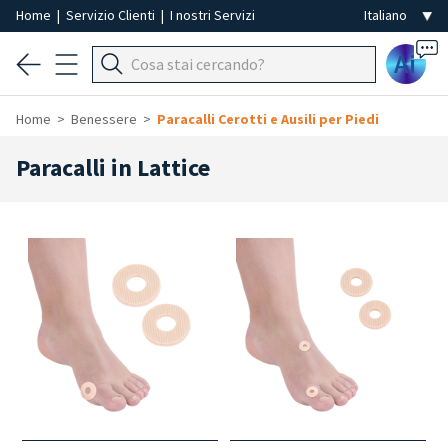
Home
|
Servizio Clienti
|
I nostri Servizi
Ai
Home
Benessere
Paracalli Cerotti e Ausili per Piedi
Paracalli in Lattice