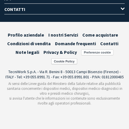
CONTATTI
Profilo aziendale
I nostri Servizi
Come acquistare
Condizioni di vendita
Domande frequenti
Contatti
Note legali
Privacy & Policy
Preferenze cookie
TecniWork S.p.A. - Via R. Benini 8 - 50013 Campi Bisenzio (Firenze) -
ITALY - Tel: +39 055.8991.71 - Fax: +39 055.8991.801 - P.IVA: 01812000485
Ai sensi delle Linee guida del Ministero della Salute relative alla pubblicità
sanitaria concernente i dispositivi medici, dispositivi medico-diagnostici in
vitro e presidi medico chirurgici,
si avvisa l'utente che le informazioni ivi contenute sono esclusivamente
rivolte agli operatori professionali.