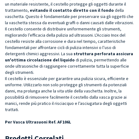
un materiale resistente, il cestello protegge gli oggetti durante il
trattamento,
evitando il contatto diretto con il fondo
della
vaschetta. Questo è fondamentale per preservare sia gli oggetti che
la vaschetta stessa da eventuali graffi o danni causati dalle vibrazioni.
Il cestello consente di distribuire uniformemente gli strumenti,
migliorando l’efficacia della pulizia ad ultrasuoni. L'Acciaio Inox del
cestello resiste alla corrosione e dura nel tempo, caratteristiche
fondamentali per affrontare cicli di pulizia intensivi o l’uso di
detergenti chimici aggressivi. La sua
struttura perforata assicura
un'ottima circolazione del liquido
di pulizia, permettendo alle
onde ultrasoniche di raggiungere correttamente tutta la superficie
degli strumenti.
Il cestello è essenziale per garantire una pulizia sicura, efficiente e
uniforme. Utilizzarlo non solo protegge gli strumenti da potenziali
danni, ma prolunga anche la vita utile della vaschetta. Inoltre, la
possibilità di rimuovere facilmente il cestello dalla vasca grazie ai
manici, rende più pratico il risciacquo e l’asciugatura degli oggetti
trattati.
Per Vasca Ultrasuoni Ref. AF106L
Prodotti Correlati