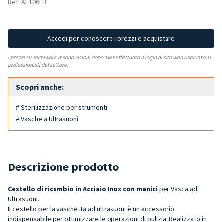
Ref: AF106LBI
Accedi per conoscere i prezzi e acquistare
I prezzi su Tecniwork.it sono visibili dopo aver effettuato il login al sito web riservato ai
professionisti del settore.
Scopri anche:
# Sterilizzazione per strumenti
# Vasche a Ultrasuoni
Descrizione prodotto
Cestello di ricambio in Acciaio Inox
con manici
per Vasca ad
Ultrasuoni.
Il cestello per la vaschetta ad ultrasuoni è un accessorio
indispensabile per ottimizzare le operazioni di pulizia. Realizzato in