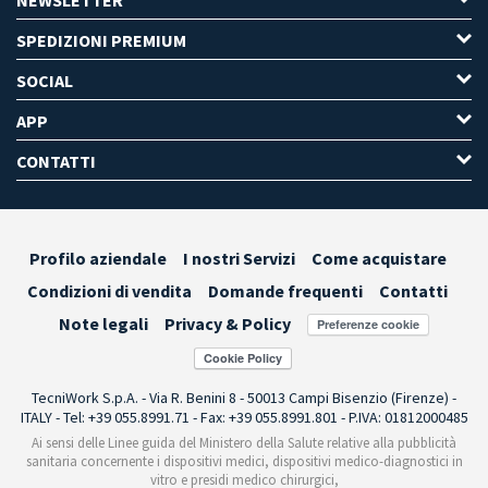
SPEDIZIONI PREMIUM
SOCIAL
APP
CONTATTI
Profilo aziendale
I nostri Servizi
Come acquistare
Condizioni di vendita
Domande frequenti
Contatti
Note legali
Privacy & Policy
Preferenze cookie
TecniWork S.p.A. - Via R. Benini 8 - 50013 Campi Bisenzio (Firenze) -
ITALY - Tel: +39 055.8991.71 - Fax: +39 055.8991.801 - P.IVA: 01812000485
Ai sensi delle Linee guida del Ministero della Salute relative alla pubblicità
sanitaria concernente i dispositivi medici, dispositivi medico-diagnostici in
vitro e presidi medico chirurgici,