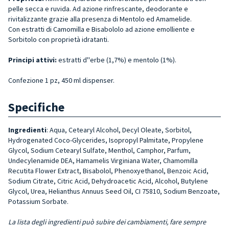
pelle secca e ruvida. Ad azione rinfrescante, deodorante e
rivitalizzante grazie alla presenza di Mentolo ed Amamelide.
Con estratti di Camomilla e Bisabololo ad azione emolliente e
Sorbitolo con proprietà idratanti.
Principi attivi:
estratti d''erbe (1,7%) e mentolo (1%).
Confezione 1 pz, 450 ml dispenser.
Specifiche
Ingredienti
:
Aqua, Cetearyl Alcohol, Decyl Oleate, Sorbitol,
Hydrogenated Coco-Glycerides, Isopropyl Palmitate, Propylene
Glycol, Sodium Cetearyl Sulfate, Menthol, Camphor, Parfum,
Undecylenamide DEA, Hamamelis Virginiana Water, Chamomilla
Recutita Flower Extract, Bisabolol, Phenoxyethanol, Benzoic Acid,
Sodium Citrate, Citric Acid, Dehydroacetic Acid, Alcohol, Butylene
Glycol, Urea, Helianthus Annuus Seed Oil, CI 75810, Sodium Benzoate,
Potassium Sorbate.
La lista degli ingredienti può subire dei cambiamenti, fare sempre