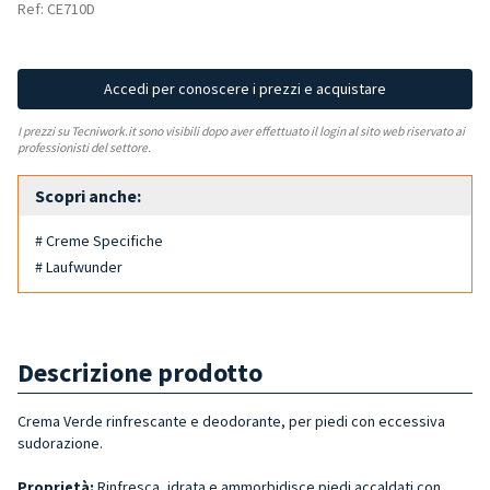
Ref: CE710D
Accedi per conoscere i prezzi e acquistare
I prezzi su Tecniwork.it sono visibili dopo aver effettuato il login al sito web riservato ai
professionisti del settore.
Scopri anche:
# Creme Specifiche
# Laufwunder
Descrizione prodotto
Crema Verde rinfrescante e deodorante, per piedi con eccessiva
sudorazione.
Proprietà:
Rinfresca, idrata e ammorbidisce piedi accaldati con