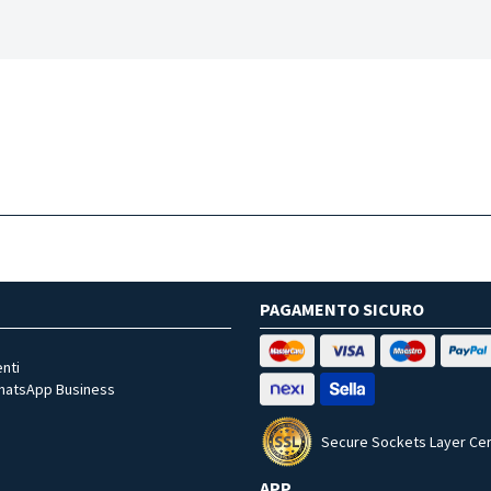
PAGAMENTO SICURO
nti
WhatsApp Business
Secure Sockets Layer Cer
APP