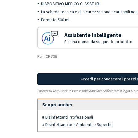
DISPOSITIVO MEDICO CLASSE IIB
La scheda tecnica e di sicurezza sono scaricabili ne
Formato 500 ml
Assistente Intelligente
Fai una domanda su questo prodotto
Ref: CP706
Accedi per conoscere i prezzi 
I prezzi su Tecniwork.it sono visibili dopo aver effettuato il login al si
Scopri anche:
# Disinfettanti Professionali
# Disinfettanti per Ambienti e Superfici