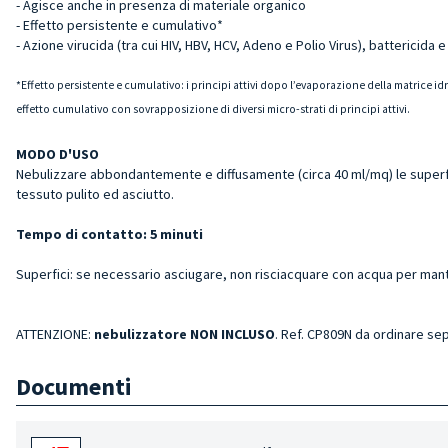
- Agisce anche in presenza di materiale organico
- Effetto persistente e cumulativo*
- Azione virucida (tra cui HIV, HBV, HCV, Adeno e Polio Virus), battericida e
*Effetto persistente e cumulativo: i principi attivi dopo l’evaporazione della matrice 
effetto cumulativo con sovrapposizione di diversi micro-strati di principi attivi.
MODO D'USO
Nebulizzare abbondantemente e diffusamente (circa 40 ml/mq) le superfici
tessuto pulito ed asciutto.
Tempo di contatto: 5 minuti
Superfici: se necessario asciugare, non risciacquare con acqua per mante
ATTENZIONE:
nebulizzatore NON INCLUSO
. Ref. CP809N da ordinare s
Documenti