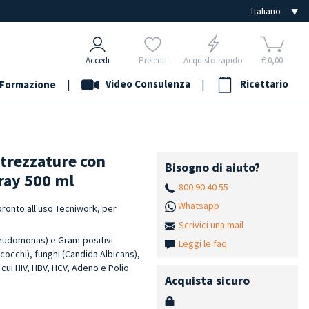
Accedi
Preferiti
Acquisto rapido
€ 0,00
|
Video Consulenza
|
Ricettario
Formazione
ttrezzature con
Bisogno di aiuto?
pray 500 ml
800 90 40 55
Whatsapp
 pronto all'uso Tecniwork, per
Scrivici una mail
Pseudomonas) e Gram-positivi
Leggi le faq
occhi), funghi (Candida Albicans),
cui HIV, HBV, HCV, Adeno e Polio
Acquista sicuro