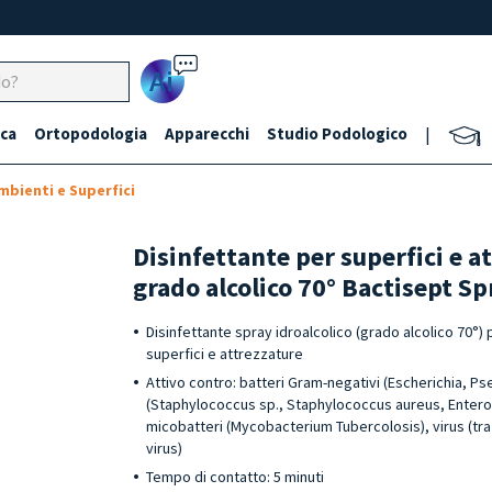
Ai
ca
Ortopodologia
Apparecchi
Studio Podologico
|
mbienti e Superfici
Disinfettante per superfici e a
grado alcolico 70° Bactisept S
Disinfettante spray idroalcolico (grado alcolico 70°)
superfici e attrezzature
Attivo contro: batteri Gram-negativi (Escherichia, 
(Staphylococcus sp., Staphylococcus aureus, Enteroc
micobatteri (Mycobacterium Tubercolosis), virus (tra 
virus)
Tempo di contatto: 5 minuti