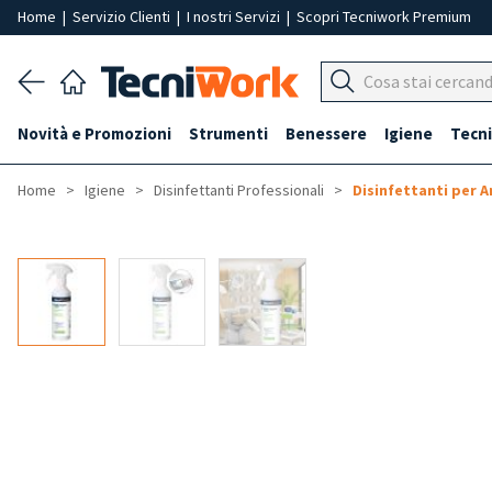
Home
|
Servizio Clienti
|
I nostri Servizi
|
Scopri Tecniwork Premium
Novità e Promozioni
Strumenti
Benessere
Igiene
Tecni
Home
Igiene
Disinfettanti Professionali
Disinfettanti per A