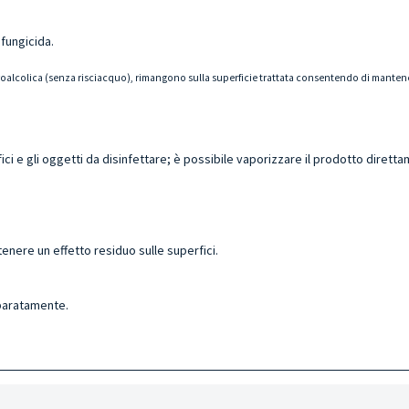
 fungicida.
idroalcolica (senza risciacquo), rimangono sulla superficie trattata consentendo di mantener
 e gli oggetti da disinfettare; è possibile vaporizzare il prodotto direttam
nere un effetto residuo sulle superfici.
eparatamente.