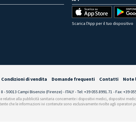
Scarica l'App per il tuo dispositivo
Condizioni di vendita
Domande frequenti
Contatti
Note 
i 8 - 50013 Campi Bisenzio (Firenze) - ITALY - Tel: +39 055.8991.71 - Fax: +39 0
te relative alla pubblicità sanitaria concernente i dispositivi medici, dispositivi medi
'utente che le informazioni ivi contenute sono esclusivamente rivolte agli operatori pr
Informativa sulla raccolta