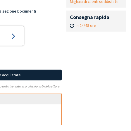
Migliaia di clienti soddisfatti
lla sezione Documenti
Consegna rapida
in 24/48 ore
e acquistare
to web riservato ai professionisti del settore.