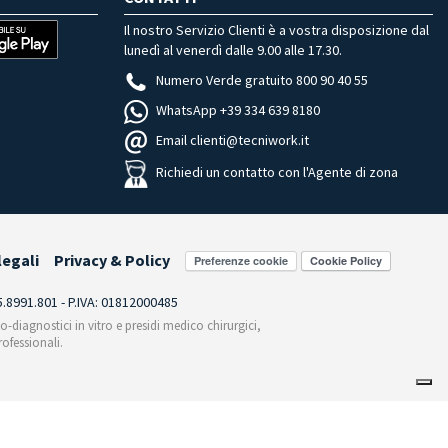
Il nostro Servizio Clienti è a vostra disposizione dal
lunedì al venerdì dalle 9.00 alle 17.30.
Numero Verde gratuito 800 90 40 55
WhatsApp +39 334 639 8180
Email clienti@tecniwork.it
Richiedi un contatto con l'Agente di zona
legali
Privacy & Policy
Preferenze cookie
55.8991.801 - P.IVA: 01812000485
co-diagnostici in vitro e presidi medico chirurgici,
ofessionali.