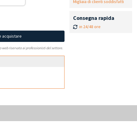
Migliaia di clienti soddisfatti
Consegna rapida
in 24/48 ore
e acquistare
to web riservato ai professionisti del settore.