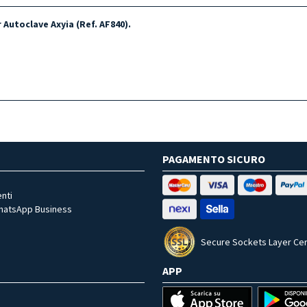
r Autoclave Axyia (Ref. AF840).
PAGAMENTO SICURO
nti
WhatsApp Business
Secure Sockets Layer Cer
APP