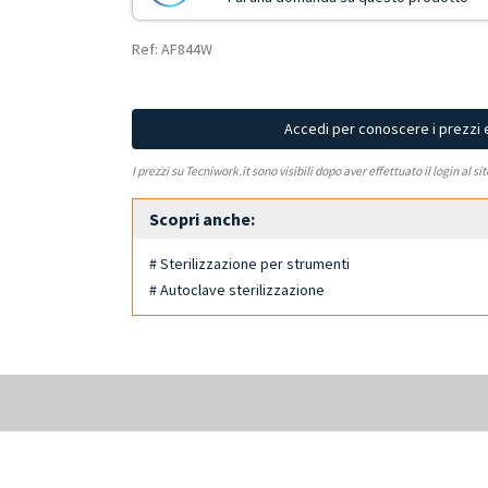
Ref: AF844W
Accedi per conoscere i prezzi 
I prezzi su Tecniwork.it sono visibili dopo aver effettuato il login al si
Scopri anche:
# Sterilizzazione per strumenti
# Autoclave sterilizzazione