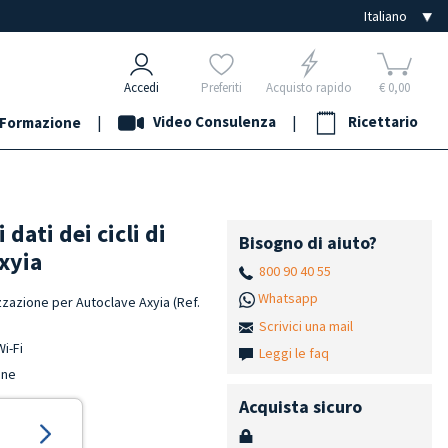
Accedi
Preferiti
Acquisto rapido
€ 0,00
|
Video Consulenza
|
Ricettario
Formazione
dati dei cicli di
Bisogno di aiuto?
Axyia
800 90 40 55
Whatsapp
lizzazione per Autoclave Axyia (Ref.
Scrivici una mail
i-Fi
Leggi le faq
one
Acquista sicuro