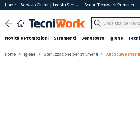
Home
|
Servizio Clienti
|
I nostri Servizi
|
Scopri Tecniwork Premium
Novità e Promozioni
Strumenti
Benessere
Igiene
Tecni
Home
Igiene
Sterilizzazione per strumenti
Autoclave steril