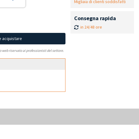
Migliaia di clienti soddisfatti
Consegna rapida
in 24/48 ore
e acquistare
to web riservato ai professionisti del settore.