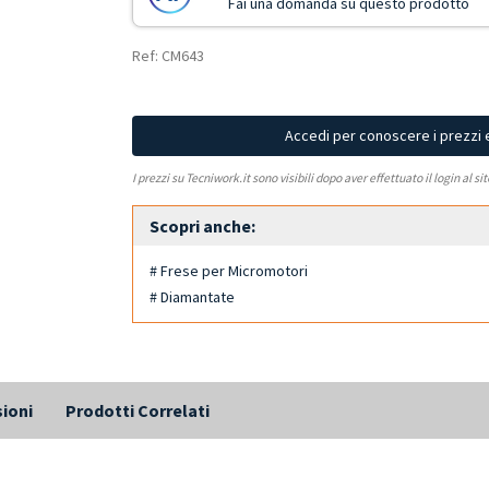
Fai una domanda su questo prodotto
Ref: CM643
Accedi per conoscere i prezzi 
I prezzi su Tecniwork.it sono visibili dopo aver effettuato il login al si
Scopri anche:
# Frese per Micromotori
# Diamantate
ioni
Prodotti Correlati