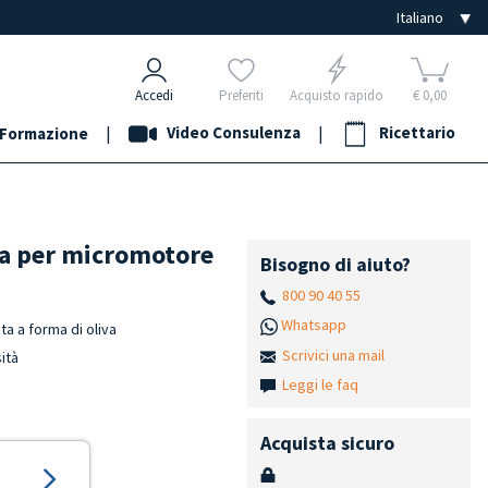
Accedi
Preferiti
Acquisto rapido
€ 0,00
|
Video Consulenza
|
Ricettario
Formazione
ta per micromotore
Bisogno di aiuto?
800 90 40 55
Whatsapp
a a forma di oliva
Scrivici una mail
sità
Leggi le faq
Acquista sicuro