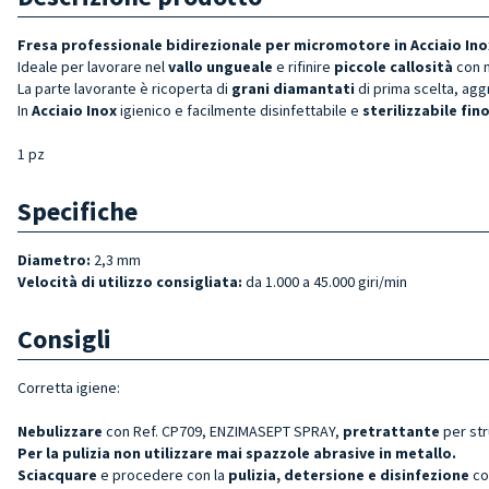
Fresa professionale bidirezionale per micromotore in Acciaio Ino
Ideale per lavorare nel
vallo ungueale
e rifinire
piccole callosità
con n
La parte lavorante è ricoperta di
grani diamantati
di prima scelta, ag
In
Acciaio Inox
igienico e facilmente disinfettabile e
sterilizzabile fin
1 pz
Specifiche
Diametro:
2,3 mm
Velocità di utilizzo consigliata:
da 1.000 a 45.000 giri/min
Consigli
Corretta igiene:
Nebulizzare
con Ref. CP709, ENZIMASEPT SPRAY,
pretrattante
per st
Per la pulizia non utilizzare mai spazzole abrasive in metallo.
Sciacquare
e procedere con la
pulizia, detersione e disinfezione
co