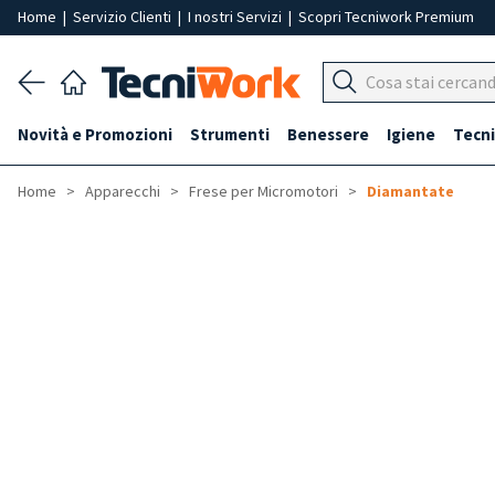
Home
|
Servizio Clienti
|
I nostri Servizi
|
Scopri Tecniwork Premium
Novità e Promozioni
Strumenti
Benessere
Igiene
Tecni
Home
Apparecchi
Frese per Micromotori
Diamantate