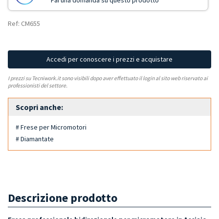
Fai una domanda su questo prodotto
Ref: CM655
Accedi per conoscere i prezzi e acquistare
I prezzi su Tecniwork.it sono visibili dopo aver effettuato il login al sito web riservato ai
professionisti del settore.
Scopri anche:
# Frese per Micromotori
# Diamantate
Descrizione prodotto