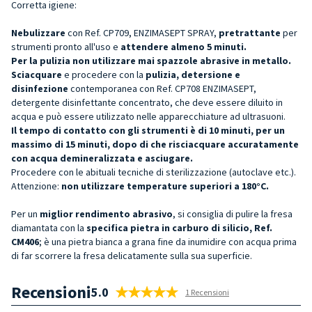
Corretta igiene:
Nebulizzare
con Ref. CP709, ENZIMASEPT SPRAY,
pretrattante
per
strumenti pronto all'uso e
attendere almeno 5 minuti.
Per la pulizia non utilizzare mai spazzole abrasive in metallo.
Sciacquare
e procedere con la
pulizia, detersione e
disinfezione
contemporanea con Ref. CP708 ENZIMASEPT,
detergente disinfettante concentrato, che deve essere diluito in
acqua e può essere utilizzato nelle apparecchiature ad ultrasuoni.
Il tempo di contatto con gli strumenti è di 10 minuti, per un
massimo di 15 minuti, dopo di che risciacquare accuratamente
con acqua demineralizzata e asciugare.
Procedere con le abituali tecniche di sterilizzazione (autoclave etc.).
Attenzione:
non utilizzare temperature superiori a 180°C.
Per un
miglior rendimento abrasivo
, si consiglia di pulire la fresa
diamantata con la
specifica pietra in carburo di silicio, Ref.
CM406
; è una pietra bianca a grana fine da inumidire con acqua prima
di far scorrere la fresa delicatamente sulla sua superficie.
Recensioni
5.0
1 Recensioni