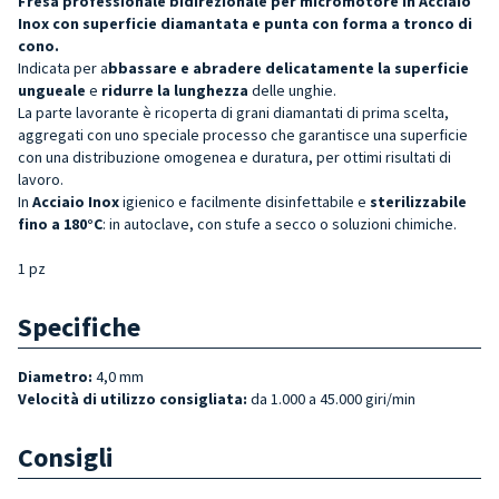
Fresa professionale bidirezionale per micromotore in Acciaio
Inox con superficie diamantata e punta con forma a tronco di
cono.
Indicata per a
bbassare e abradere delicatamente la superficie
ungueale
e
ridurre la lunghezza
delle unghie.
La parte lavorante è ricoperta di grani diamantati di prima scelta,
aggregati con uno speciale processo che garantisce una superficie
con una distribuzione omogenea e duratura, per ottimi risultati di
lavoro.
In
Acciaio Inox
igienico e facilmente disinfettabile e
sterilizzabile
fino a 180°C
: in autoclave, con stufe a secco o soluzioni chimiche.
1 pz
Specifiche
Diametro:
4,0 mm
Velocità di utilizzo consigliata:
da 1.000 a 45.000 giri/min
Consigli