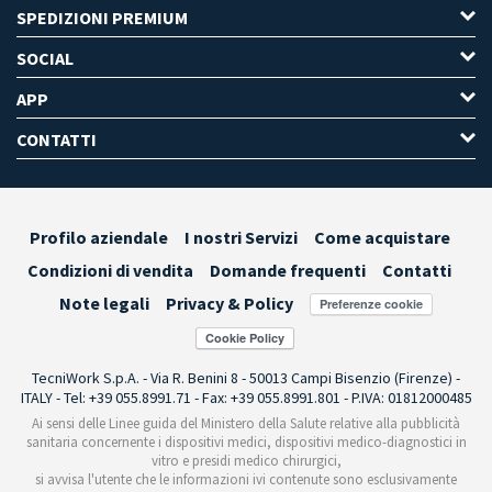
SPEDIZIONI PREMIUM
SOCIAL
APP
CONTATTI
Profilo aziendale
I nostri Servizi
Come acquistare
Condizioni di vendita
Domande frequenti
Contatti
Note legali
Privacy & Policy
Preferenze cookie
TecniWork S.p.A. - Via R. Benini 8 - 50013 Campi Bisenzio (Firenze) -
ITALY - Tel: +39 055.8991.71 - Fax: +39 055.8991.801 - P.IVA: 01812000485
Ai sensi delle Linee guida del Ministero della Salute relative alla pubblicità
sanitaria concernente i dispositivi medici, dispositivi medico-diagnostici in
vitro e presidi medico chirurgici,
si avvisa l'utente che le informazioni ivi contenute sono esclusivamente