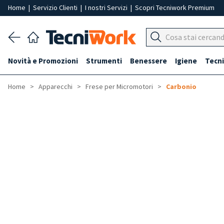
Home
|
Servizio Clienti
|
I nostri Servizi
|
Scopri Tecniwork Premium
Novità e Promozioni
Strumenti
Benessere
Igiene
Tecni
Home
Apparecchi
Frese per Micromotori
Carbonio