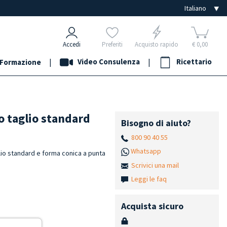
Accedi
Preferiti
Acquisto rapido
€ 0,00
|
Video Consulenza
|
Ricettario
Formazione
o taglio standard
Bisogno di aiuto?
800 90 40 55
Whatsapp
lio standard e forma conica a punta
Scrivici una mail
Leggi le faq
Acquista sicuro