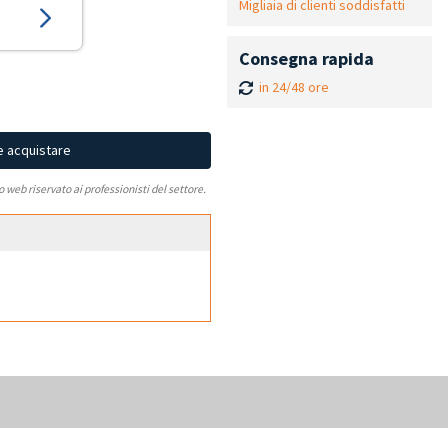
Migliaia di clienti soddisfatti
Consegna rapida
in 24/48 ore
e acquistare
to web riservato ai professionisti del settore.