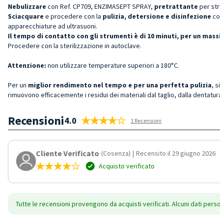
Nebulizzare
con Ref. CP709, ENZIMASEPT SPRAY,
pretrattante
per st
Sciacquare
e procedere con la
pulizia, detersione e disinfezione
co
apparecchiature ad ultrasuoni.
Il tempo di contatto con gli strumenti è di 10 minuti, per un ma
Procedere con la sterilizzazione in autoclave.
Attenzione:
non utilizzare temperature superiori a 180°C.
Per un
miglior rendimento nel tempo e per una perfetta pulizia
, s
rimuovono efficacemente i residui dei materiali dal taglio, dalla dentatura
Recensioni
4.0
1 Recensioni
Cliente Verificato
(Cosenza)
|
Recensito il 29 giugno 2026
Acquisto verificato
Tutte le recensioni provengono da acquisti verificati. Alcuni dati pers