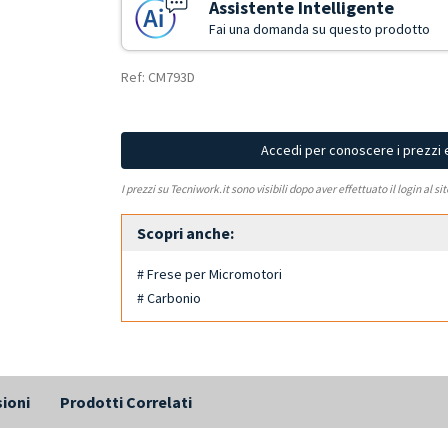
Assistente Intelligente
Fai una domanda su questo prodotto
Ref: CM793D
Accedi per conoscere i prezzi 
I prezzi su Tecniwork.it sono visibili dopo aver effettuato il login al si
Scopri anche:
# Frese per Micromotori
# Carbonio
ioni
Prodotti Correlati