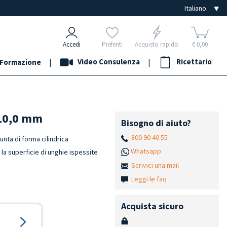
Accedi
Preferiti
Acquisto rapido
€ 0,00
|
Video Consulenza
|
Ricettario
Formazione
 10,0 mm
Bisogno di aiuto?
800 90 40 55
unta di forma cilindrica
Whatsapp
 la superficie di unghie ispessite
Scrivici una mail
Leggi le faq
Acquista sicuro