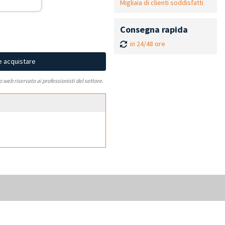
Migliaia di clienti soddisfatti
Consegna rapida
in 24/48 ore
e acquistare
to web riservato ai professionisti del settore.