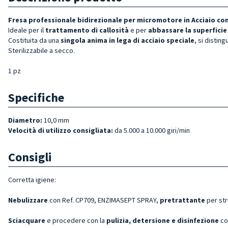
Fresa professionale bidirezionale per micromotore in Acciaio con
Ideale per il
trattamento di callosità
e per
abbassare la superficie
Costituita da una
singola anima in lega di acciaio speciale
, si disting
Sterilizzabile a secco.
1 pz
Specifiche
Diametro:
10,0 mm
Velocità di utilizzo consigliata:
da 5.000 a 10.000 giri/min
Consigli
Corretta igiene:
Nebulizzare
con Ref. CP709, ENZIMASEPT SPRAY,
pretrattante
per st
Sciacquare
e procedere con la
pulizia, detersione e disinfezione
co