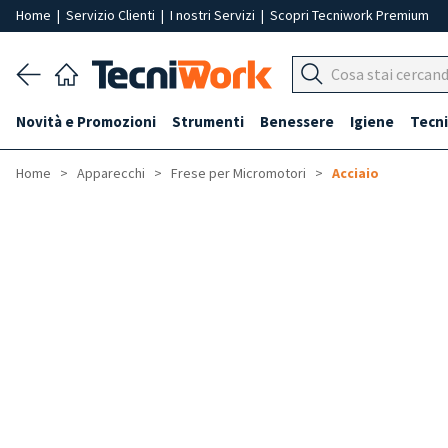
Home
|
Servizio Clienti
|
I nostri Servizi
|
Scopri Tecniwork Premium
Novità e Promozioni
Strumenti
Benessere
Igiene
Tecni
Home
Apparecchi
Frese per Micromotori
Acciaio