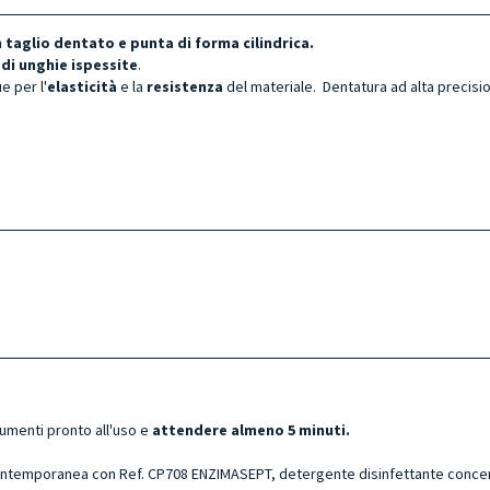
 taglio dentato e punta di forma cilindrica.
 di unghie ispessite
.
ue per l'
elasticità
e la
resistenza
del materiale. Dentatura ad alta precisi
rumenti pronto all'uso e
attendere almeno 5 minuti.
ntemporanea con Ref. CP708 ENZIMASEPT, detergente disinfettante concentr