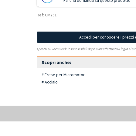
Fai una domanda su questo prodotto
Ref: CM751
Accedi per conoscere i prezzi 
I prezzi su Tecniwork.it sono visibili dopo aver effettuato il login al si
Scopri anche:
# Frese per Micromotori
# Acciaio