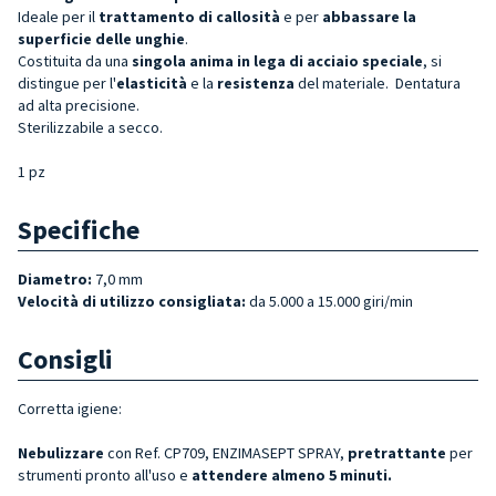
Ideale per il
trattamento di callosità
e per
abbassare la
superficie delle unghie
.
Costituita da una
singola anima in lega di acciaio speciale
, si
distingue per l'
elasticità
e la
resistenza
del materiale. Dentatura
ad alta precisione.
Sterilizzabile a secco.
1 pz
Specifiche
Diametro:
7,0 mm
Velocità di utilizzo consigliata:
da 5.000 a 15.000 giri/min
Consigli
Corretta igiene:
Nebulizzare
con Ref. CP709, ENZIMASEPT SPRAY,
pretrattante
per
strumenti pronto all'uso e
attendere almeno 5 minuti.