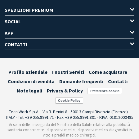
SPEDIZIONI PREMIUM
SOCIAL
APP
CONTATTI
Profilo aziendale
I nostri Servizi
Come acquistare
Condizioni di vendita
Domande frequenti
Contatti
Note legali
Privacy & Policy
Preferenze cookie
TecniWork S.p.A. - Via R. Benini 8 - 50013 Campi Bisenzio (Firenze) -
ITALY - Tel: +39 055.8991.71 - Fax: +39 055.8991.801 - P.IVA: 01812000485
Ai sensi delle Linee guida del Ministero della Salute relative alla pubblicità
sanitaria concernente i dispositivi medici, dispositivi medico-diagnostici in
vitro e presidi medico chirurgici,