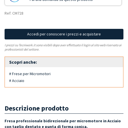
Ref: CM728
Accedi per conoscere i prezzi e acquistare
I prezzi su Tecniwork.it sono visibili dopo aver effettuato il login al sito web riservato ai
professionisti del settore.
Scopri anche:
# Frese per Micromotori
# Acciaio
Descrizione prodotto
Fresa professionale bidirezionale per micromotore in Acciaio
con taglio dentato e punta di forma conica.