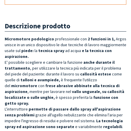
Descrizione prodotto
Micromotore
podologico
professionale
con
2 funzioni in 1,
Argos
unisce in un unico dispositivo le due tecniche di lavoro maggiormente
usate sul
piede:
la
tecnica spray
ad acqua
e la tecnica con
aspirazione.
E' possibile scegliere e cambiare la funzione
anche durante il
trattamento
, per utilizzare la tecnica più indicata per il problema
del piede del paziente: durante il lavoro su
callosità estese
come
quelle di
talloni e avampiede,
è frequente l'utilizzo
del
micromotore
con
frese abrasive abbinate alla tecnica di
aspirazione
, mentre per lavorare nel
v
allo ungueale, su callosità
localizzate o sulle unghie,
è spesso preferita la
funzione con
getto spray.
L'interruttore
permette di passare dallo spray all'aspirazione
senza problemi
grazie all'ugello nebulizzante che elimina l'aria per
impedire l'ingresso di residui e polvere nel sistema.
La tecnologia
spray ed aspirazione sono separate
e variabilmente
regolabili
.