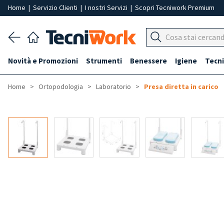
Home
|
Servizio Clienti
|
I nostri Servizi
|
Scopri Tecniwork Premium
Novità e Promozioni
Strumenti
Benessere
Igiene
Tecni
Home
Ortopodologia
Laboratorio
Presa diretta in carico