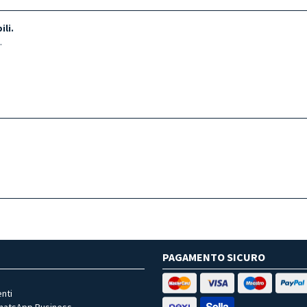
li.
a.
PAGAMENTO SICURO
nti
WhatsApp Business