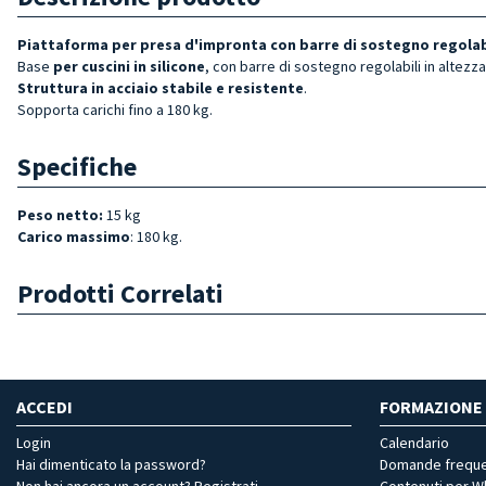
Piattaforma per presa d'impronta con barre di sostegno regolabi
Base
per cuscini in silicone
, con barre di sostegno regolabili in altezz
Struttura in acciaio
stabile e resistente
.
S
opporta carichi fino a 180 kg.
Specifiche
Peso netto:
15 kg
Carico massimo
: 180 kg.
Prodotti Correlati
ACCEDI
FORMAZIONE
Login
Calendario
Hai dimenticato la password?
Domande freque
Non hai ancora un account? Registrati
Contenuti per 