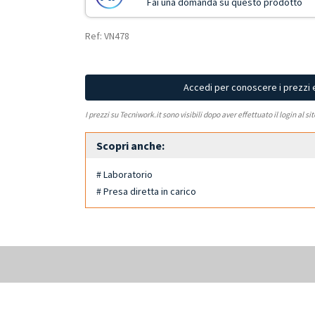
Fai una domanda su questo prodotto
Ref: VN478
Accedi per conoscere i prezzi 
I prezzi su Tecniwork.it sono visibili dopo aver effettuato il login al si
Scopri anche:
# Laboratorio
# Presa diretta in carico