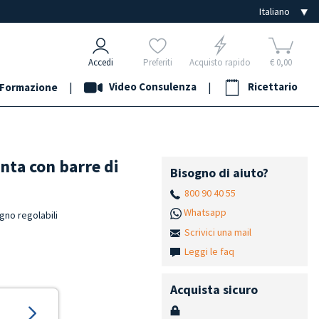
Accedi
Preferiti
Acquisto rapido
€ 0,00
|
Video Consulenza
|
Ricettario
Formazione
nta con barre di
Bisogno di aiuto?
800 90 40 55
Whatsapp
gno regolabili
Scrivici una mail
Leggi le faq
Acquista sicuro