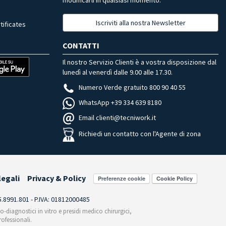
Iscriviti alla nostra Newsletter
tificates
CONTATTI
Il nostro Servizio Clienti è a vostra disposizione dal
lunedì al venerdì dalle 9.00 alle 17.30.
Numero Verde gratuito 800 90 40 55
WhatsApp +39 334 639 8180
Email clienti@tecniwork.it
Richiedi un contatto con l'Agente di zona
legali
Privacy & Policy
Preferenze cookie
55.8991.801 - P.IVA: 01812000485
co-diagnostici in vitro e presidi medico chirurgici,
ofessionali.