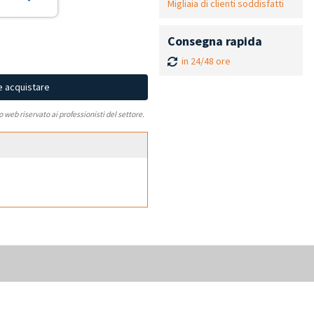
Migliaia di clienti soddisfatti
Consegna rapida
in 24/48 ore
e acquistare
to web riservato ai professionisti del settore.