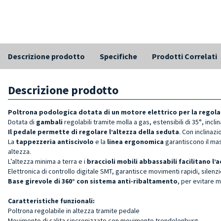
Descrizione prodotto
Specifiche
Prodotti Correlati
Descrizione prodotto
Poltrona podologica
dotata di un motore elettrico per la regola
Dotata di
gambali
regolabili tramite molla a gas, estensibili di 35°, inclina
Il pedale permette di regolare l’altezza della seduta
. Con inclinaz
La
tappezzeria antiscivolo
e
la
linea ergonomica
garantiscono il ma
altezza.
L’altezza minima a terra e i
braccioli mobili abbassabili facilitano l’a
Elettronica di controllo digitale SMT, garantisce movimenti rapidi, silenzio
Base girevole di 360° con sistema anti-ribaltamento
, per evitare m
Caratteristiche funzionali:
Poltrona regolabile in altezza tramite pedale
Movimento di salita sincronizzato con movimento trendelenburg