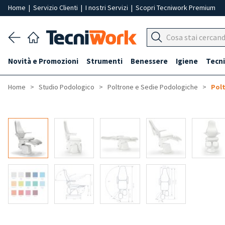
Home
|
Servizio Clienti
|
I nostri Servizi
|
Scopri Tecniwork Premium
Novità e Promozioni
Strumenti
Benessere
Igiene
Tecni
Home
Studio Podologico
Poltrone e Sedie Podologiche
Pol