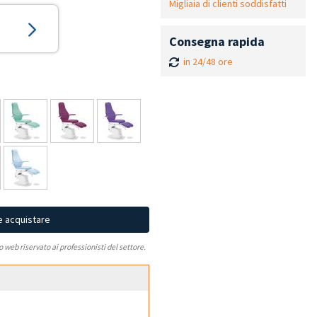
Migliaia di clienti soddisfatti
Consegna rapida
in 24/48 ore
e acquistare
to web riservato ai professionisti del settore.