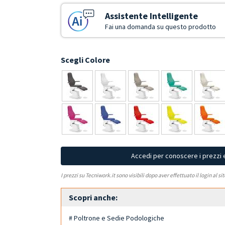
Assistente Intelligente
Fai una domanda su questo prodotto
Scegli Colore
Accedi per conoscere i prezzi 
I prezzi su Tecniwork.it sono visibili dopo aver effettuato il login al si
Scopri anche:
# Poltrone e Sedie Podologiche