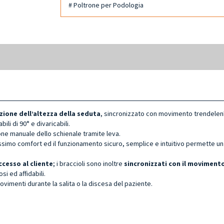
# Poltrone per Podologia
zione dell’altezza della seduta
, sincronizzato con movimento trendelen
bili di 90° e divaricabili.
ione manuale dello schienale tramite leva.
ssimo comfort ed il funzionamento sicuro, semplice e intuitivo permette un
ccesso al cliente
; i braccioli sono inoltre
sincronizzati con il movimento
si ed affidabili.
ovimenti durante la salita o la discesa del paziente.