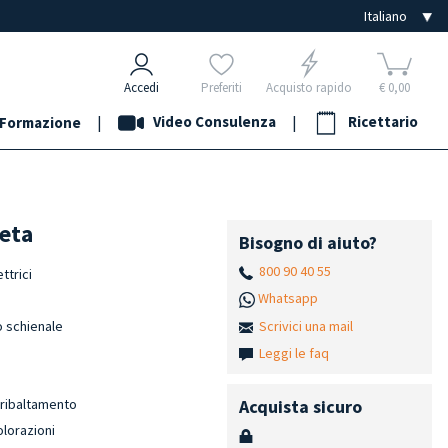
Accedi
Preferiti
Acquisto rapido
€ 0,00
|
Video Consulenza
|
Ricettario
Formazione
Beta
Bisogno di aiuto?
800 90 40 55
ttrici
Whatsapp
Scrivici una mail
o schienale
Leggi le faq
Acquista sicuro
i-ribaltamento
olorazioni