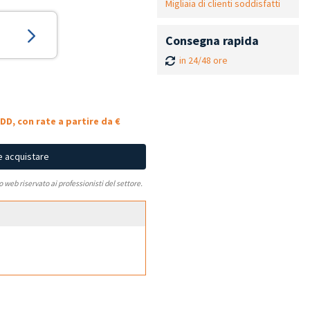
Migliaia di clienti soddisfatti
Consegna rapida
in 24/48 ore
DD, con rate a partire da €
e acquistare
to web riservato ai professionisti del settore.