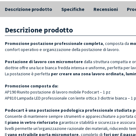
Descrizione prodotto
Specifiche
Recensioni
Prod
Descrizione prodotto
Promozione postazione professionale completa
, composta da
mo
comfort operativo e organizzazione della postazione di lavoro.
Postazione di lavoro con micromotore
dalla struttura compatta e o
diottrie offre una luce bianca fredda intensa e uniforme, perfetta per lavo
La postazione è perfetta
per creare una zona lavoro ordinata, lumi
Promozione composta da:
AP190 Riunito postazione di lavoro mobile Podocart – 1 pz
AP810 Lampada LED professionale con lente ottica 3 diottrie bianca – 1 
Podocart è una postazione podologica professionale studiata per
Consente di mantenere sempre strumenti e apparecchiature a portata di 
Il
piano in vetro rinforzato
garantisce stabilità e sicurezza e assicura 
livelli permette un’organizzazione razionale dei materiali, riducendo tem
Il
vano estraibile porta micromotore
, completo di
fori per il passa