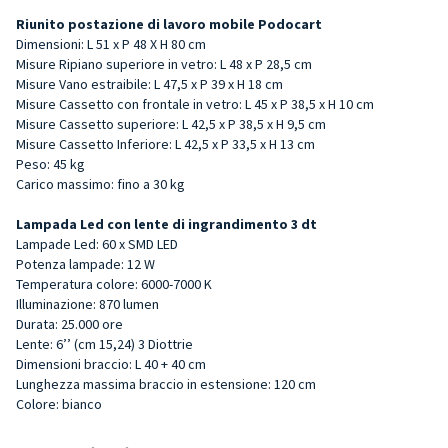
Riunito postazione di lavoro mobile Podocart
Dimensioni: L 51 x P 48 X H 80 cm
Misure Ripiano superiore in vetro: L 48 x P 28,5 cm
Misure Vano estraibile: L 47,5 x P 39 x H 18 cm
Misure Cassetto con frontale in vetro: L 45 x P 38,5 x H 10 cm
Misure Cassetto superiore: L 42,5 x P 38,5 x H 9,5 cm
Misure Cassetto Inferiore: L 42,5 x P 33,5 x H 13 cm
Peso: 45 kg
Carico massimo: fino a 30 kg
Lampada Led con lente di ingrandimento 3 dt
Lampade Led: 60 x SMD LED
Potenza lampade: 12 W
Temperatura colore: 6000-7000 K
Illuminazione: 870 lumen
Durata: 25.000 ore
Lente: 6’’ (cm 15,24) 3 Diottrie
Dimensioni braccio: L 40 + 40 cm
Lunghezza massima braccio in estensione: 120 cm
Colore: bianco