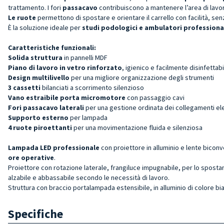
trattamento. I fori
passacavo
contribuiscono a mantenere l’area di lavoro
Le ruote
permettono di spostare e orientare il carrello con facilità, sen
È la soluzione ideale per
studi podologici e ambulatori professiona
Caratteristiche funzionali:
Solida struttura
in pannelli MDF
Piano di lavoro in vetro rinforzato
, igienico e facilmente disinfettabi
Design multilivello
per una migliore organizzazione degli strumenti
3 cassetti
bilanciati a scorrimento silenzioso
Vano estraibile porta micromotore
con passaggio cavi
Fori passacavo laterali
per una gestione ordinata dei collegamenti ele
Supporto esterno
per lampada
4 ruote piroettanti
per una movimentazione fluida e silenziosa
Lampada LED professionale
con proiettore in alluminio e lente bicon
ore operative
.
Proiettore con rotazione laterale, frangiluce impugnabile, per lo spos
alzabile e abbassabile secondo le necessità di lavoro.
Struttura con braccio portalampada estensibile, in alluminio di colore bi
Specifiche