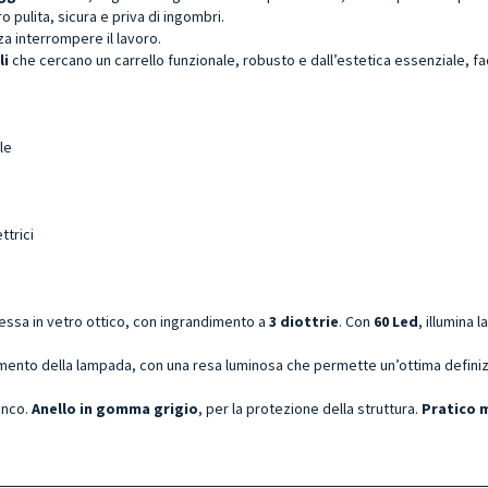
 pulita, sicura e priva di ingombri.
za interrompere il lavoro.
li
che cercano un carrello funzionale, robusto e dall’estetica essenziale, fac
le
ttrici
vessa in vetro ottico, con ingrandimento a
3 diottrie
. Con
60 Led
, illumina
tamento della lampada, con una resa luminosa che permette un’ottima defini
anco.
Anello in gomma grigio
, per la protezione della struttura.
Pratico 