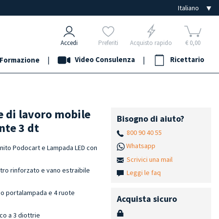
Accedi
Preferiti
Acquisto rapido
€ 0,00
|
Video Consulenza
|
Ricettario
Formazione
 di lavoro mobile
Bisogno di aiuto?
nte 3 dt
800 90 40 55
Whatsapp
nito Podocart e Lampada LED con
Scrivici una mail
tro rinforzato e vano estraibile
Leggi le faq
no portalampada e 4 ruote
Acquista sicuro
o a 3 diottrie