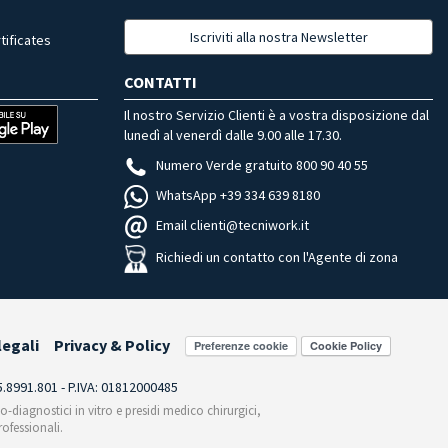
Iscriviti alla nostra Newsletter
tificates
CONTATTI
Il nostro Servizio Clienti è a vostra disposizione dal
lunedì al venerdì dalle 9.00 alle 17.30.
Numero Verde gratuito 800 90 40 55
WhatsApp +39 334 639 8180
Email clienti@tecniwork.it
Richiedi un contatto con l'Agente di zona
legali
Privacy & Policy
Preferenze cookie
55.8991.801 - P.IVA: 01812000485
co-diagnostici in vitro e presidi medico chirurgici,
ofessionali.