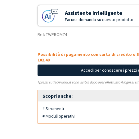
Assistente Intelligente
Fai una domanda su questo prodotto
Ref: TWPROM74
Possibilità di pagamento con carta di credito o S
102,48
Accedi per conoscere i prezzi 
I prezzi su Tecniwork.it sono visibili dopo aver effettuato il login al si
Scopri anche:
# Strumenti
# Moduli operativi