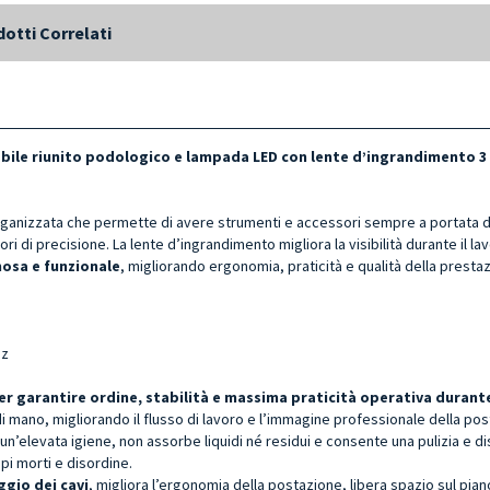
otti Correlati
bile riunito podologico e lampada LED con lente d’ingrandimento 3 
rganizzata che permette di avere strumenti e accessori sempre a portata di
ri di precisione. La lente d’ingrandimento migliora la visibilità durante il la
nosa e funzionale
, migliorando ergonomia, praticità e qualità della presta
pz
 garantire ordine, stabilità e massima praticità operativa durante
mano, migliorando il flusso di lavoro e l’immagine professionale della pos
un’elevata igiene, non assorbe liquidi né residui e consente una pulizia e di
pi morti e disordine.
ggio dei cavi
, migliora l’ergonomia della postazione, libera spazio sul pian