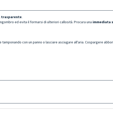
l trasparente
.
ingombro ed evita il formarsi di ulteriori callosità. Procura una
immediata s
e tamponando con un panno o lasciare asciugare all'aria. Cospargere abbo