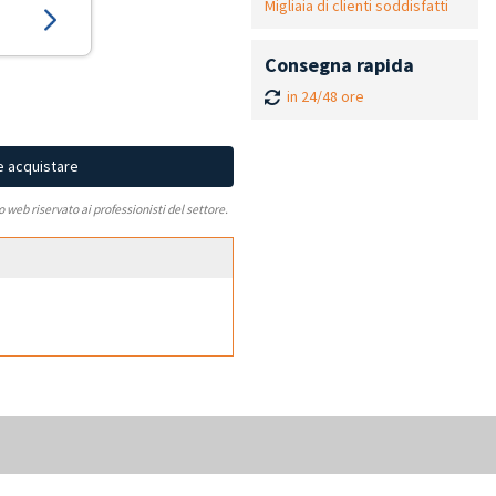
Migliaia di clienti soddisfatti
Consegna rapida
in 24/48 ore
e acquistare
to web riservato ai professionisti del settore.