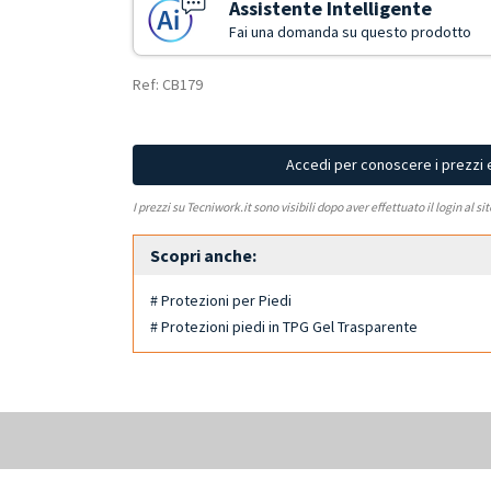
Assistente Intelligente
Fai una domanda su questo prodotto
Ref: CB179
Accedi per conoscere i prezzi 
I prezzi su Tecniwork.it sono visibili dopo aver effettuato il login al si
Scopri anche:
# Protezioni per Piedi
# Protezioni piedi in TPG Gel Trasparente