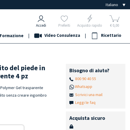
Accedi
Preferiti
Acquisto rapido
€ 0,00
|
Video Consulenza
|
Ricettario
Formazione
ito del piede in
Bisogno di aiuto?
ente 4 pz
800 90 40 55
Whatsapp
k Polymer Gel trasparente
Scrivici una mail
° dito senza creare ingombro
Leggi le faq
Acquista sicuro