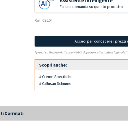
Assistente Intelligente
Fai una domanda su questo prodotto
Ref: CE204
Accedi per conoscere i prezzi 
I prezzi su Tecniwork.it sono visibili dopo aver effettuato il login al si
Scopri anche:
# Creme Specifiche
# Callusan Schiume
ti Correlati