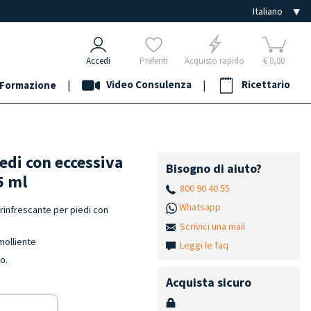
Accedi
Preferiti
Acquisto rapido
€ 0,00
|
Video Consulenza
|
Ricettario
Formazione
edi con eccessiva
Bisogno di aiuto?
5 ml
800 90 40 55
Whatsapp
rinfrescante per piedi con
Scrivici una mail
molliente
Leggi le faq
o.
Acquista sicuro