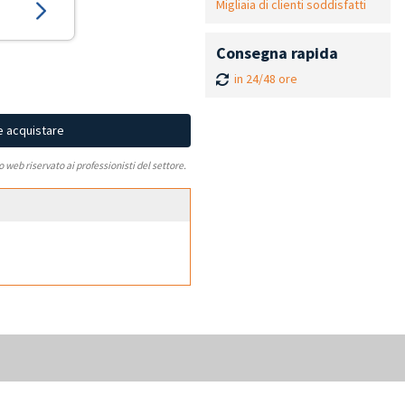
Migliaia di clienti soddisfatti
Consegna rapida
in 24/48 ore
e acquistare
to web riservato ai professionisti del settore.