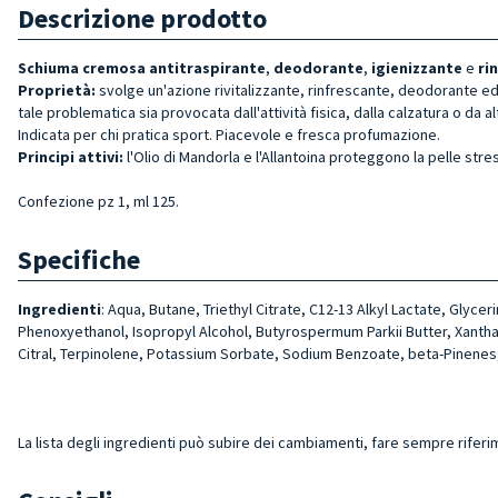
Descrizione prodotto
Schiuma cremosa antitraspirante
,
deodorante
,
igienizzante
e
ri
Proprietà:
svolge un'azione rivitalizzante, rinfrescante, deodorante e
tale problematica sia provocata dall'attività fisica, dalla calzatura o da a
Indicata per chi pratica sport. Piacevole e fresca profumazione.
Principi attivi:
l'Olio di Mandorla e l'Allantoina proteggono la pelle str
Confezione pz 1, ml 125.
Specifiche
Ingredienti
: Aqua, Butane, Triethyl Citrate, C12-13 Alkyl Lactate, Glyc
Phenoxyethanol, Isopropyl Alcohol, Butyrospermum Parkii Butter, Xanthan 
Citral, Terpinolene, Potassium Sorbate, Sodium Benzoate, beta-Pinenes, L
La lista degli ingredienti può subire dei cambiamenti, fare sempre riferi