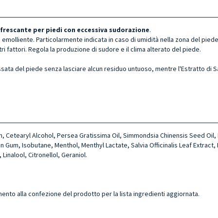
nfrescante per piedi con eccessiva sudorazione
.
d emolliente. Particolarmente indicata in caso di umidità nella zona del pi
ltri fattori. Regola la produzione di sudore e il clima alterato del piede.
essata del piede senza lasciare alcun residuo untuoso, mentre l'Estratto di 
erin, Cetearyl Alcohol, Persea Gratissima Oil, Simmondsia Chinensis Seed Oi
Gum, Isobutane, Menthol, Menthyl Lactate, Salvia Officinalis Leaf Extract, 
inalool, Citronellol, Geraniol.
mento alla confezione del prodotto per la lista ingredienti aggiornata.