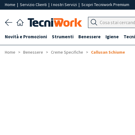
Home
|
Servizio Clienti
|
I nostri Servizi
|
Scopri Tecniwork Premium
Novità e Promozioni
Strumenti
Benessere
Igiene
Tecni
Home
Benessere
Creme Specifiche
Callusan Schiume