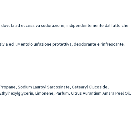
ede dovuta ad eccessiva sudorazione, indipendentemente dal fatto che
Salvia ed il Mentolo un'azione protettiva, deodorante e rinfrescante.
l, Propane, Sodium Lauroyl Sarcosinate, Cetearyl Glucoside,
Ethylhexylglycerin, Limonene, Parfum, Citrus Aurantium Amara Peel Oil,