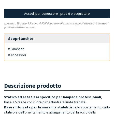
Accedi per conoscere i prezzi e acquistare
I prezzi su Tecniwork.it sono visibili dopo aver effettuato il login al sito web riservato ai
professionisti del settore.
Scopri anche:
# Lampade
# Accessori
Descrizione prodotto
Stativo ad asta fissa
specifico per lampade professionali
,
base a 5 razze con ruote piroettanti e 2 ruote frenate.
Base rinforzata per la massima stabilità
nello spostamento dello
stativo e dell'orientamento e allungamento del braccio della