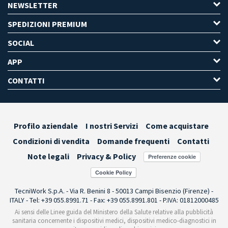
NEWSLETTER
SPEDIZIONI PREMIUM
SOCIAL
APP
CONTATTI
Profilo aziendale
I nostri Servizi
Come acquistare
Condizioni di vendita
Domande frequenti
Contatti
Note legali
Privacy & Policy
Preferenze cookie
TecniWork S.p.A. - Via R. Benini 8 - 50013 Campi Bisenzio (Firenze) -
ITALY - Tel: +39 055.8991.71 - Fax: +39 055.8991.801 - P.IVA: 01812000485
Ai sensi delle Linee guida del Ministero della Salute relative alla pubblicità
sanitaria concernente i dispositivi medici, dispositivi medico-diagnostici in