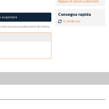
Migliaia di clienti soddisfatti
Consegna rapida
e acquistare
in 24/48 ore
to web riservato ai professionisti del settore.