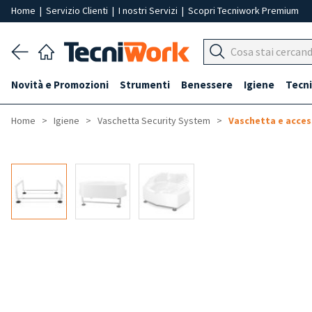
Home
|
Servizio Clienti
|
I nostri Servizi
|
Scopri Tecniwork Premium
Novità e Promozioni
Strumenti
Benessere
Igiene
Tecni
Home
Igiene
Vaschetta Security System
Vaschetta e acces