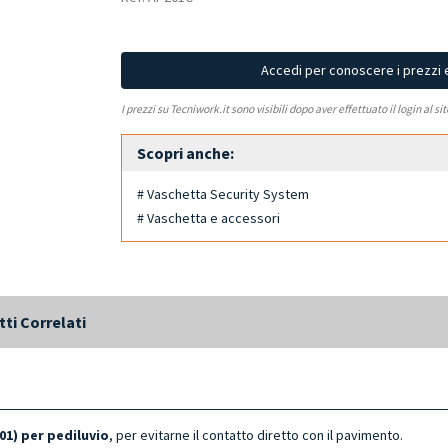
Accedi per conoscere i prezzi 
I prezzi su Tecniwork.it sono visibili dopo aver effettuato il login al si
Scopri anche:
# Vaschetta Security System
# Vaschetta e accessori
ti Correlati
01) per pediluvio
, per evitarne il contatto diretto con il pavimento.