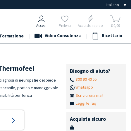
Accedi
Preferiti
Acquisto rapido
€ 0,00
|
Video Consulenza
|
Ricettario
Formazione
a Thermofeel
Bisogno di aiuto?
800 90 40 55
 diagnosi di neuropatie del piede
Whatsapp
 tascabile, pratico e maneggevole
Scrivici una mail
sibilità periferica
Leggi le faq
Acquista sicuro