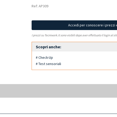
Ref: AP309
Accedi per conoscere i prezzi 
I prezzi su Tecniwork.it sono visibili dopo aver effettuato il login al si
Scopri anche:
# Check-Up
# Test sensoriali