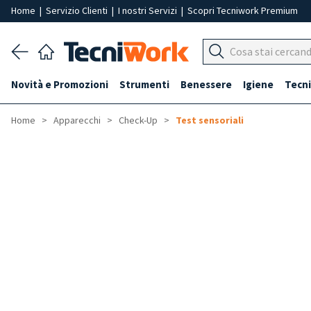
Home
|
Servizio Clienti
|
I nostri Servizi
|
Scopri Tecniwork Premium
Novità e Promozioni
Strumenti
Benessere
Igiene
Tecni
Home
Apparecchi
Check-Up
Test sensoriali