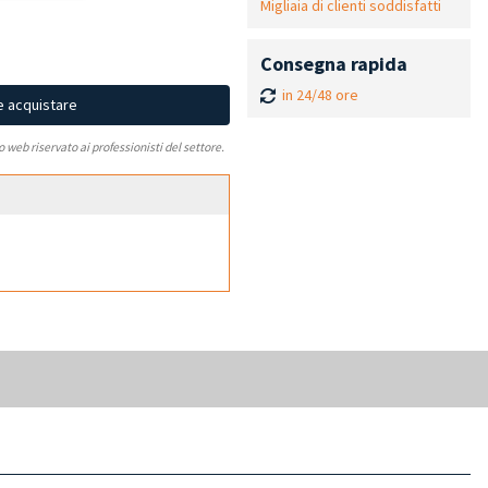
Migliaia di clienti soddisfatti
Consegna rapida
in 24/48 ore
e acquistare
to web riservato ai professionisti del settore.