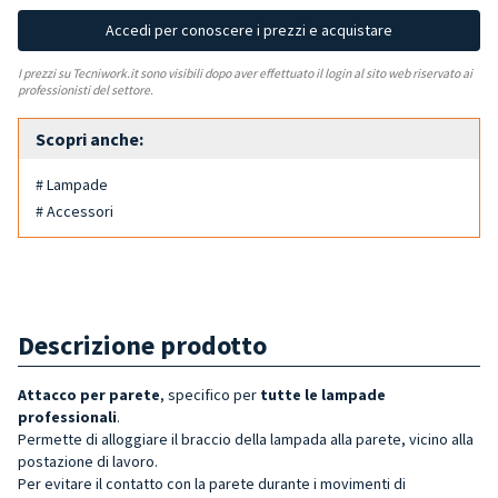
Accedi per conoscere i prezzi e acquistare
I prezzi su Tecniwork.it sono visibili dopo aver effettuato il login al sito web riservato ai
professionisti del settore.
Scopri anche:
# Lampade
# Accessori
Descrizione prodotto
Attacco per parete
, specifico per
tutte le lampade
professionali
.
Permette di alloggiare il braccio della lampada alla parete, vicino alla
postazione di lavoro.
Per evitare il contatto con la parete durante i movimenti di