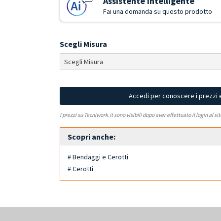
Assistente Intelligente
Fai una domanda su questo prodotto
Scegli Misura
Accedi per conoscere i prezzi 
I prezzi su Tecniwork.it sono visibili dopo aver effettuato il login al si
Scopri anche:
# Bendaggi e Cerotti
# Cerotti