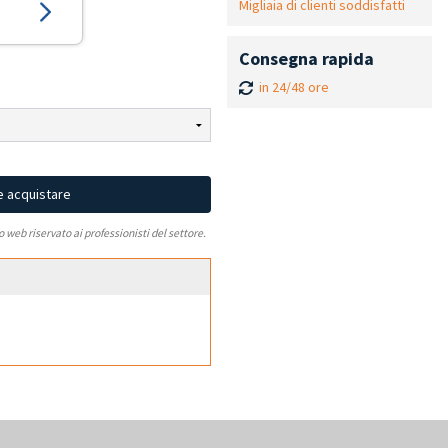
Migliaia di clienti soddisfatti
Consegna rapida
in 24/48 ore
e acquistare
to web riservato ai professionisti del settore.