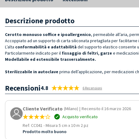
Descrizione prodotto
Cerotto monouso soffice e ipoallergenico
, permeabile all’aria, per
Accoppiato ad un supporto di carta siliconata pretagliata per facilitarne il
L’alta
conformabilità e adattabilità
del supporto elastico consente u
Particolarmente indicato per il
fissaggio di feltri, garze
e medicazioni
Modellabile ed estensibile trasversalmente.
Sterilizzabile in autoclave
prima dell’applicazione, per medicazioni c
Recensioni
4.8
6 Recensioni
Cliente Verificato
(Milano)
|
Recensito il 16 marzo 2026
Acquisto verificato
Ref: CC041
-
Misura 5 cm x 10 m 2 pz
Prodotto molto buono