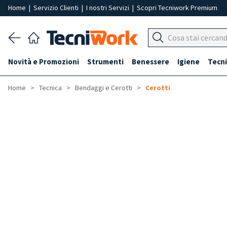
Home
|
Servizio Clienti
|
I nostri Servizi
|
Scopri Tecniwork Premium
Novità e Promozioni
Strumenti
Benessere
Igiene
Tecni
Home
Tecnica
Bendaggi e Cerotti
Cerotti