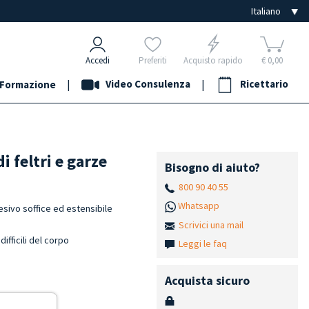
Accedi
Preferiti
Acquisto rapido
€ 0,00
|
Video Consulenza
|
Ricettario
Formazione
di feltri e garze
Bisogno di aiuto?
800 90 40 55
Whatsapp
esivo soffice ed estensibile
Scrivici una mail
ifficili del corpo
Leggi le faq
i
Acquista sicuro