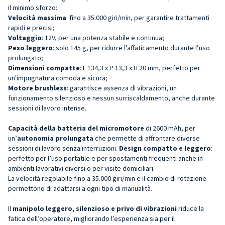
il minimo sforzo:
Velocità massima
: fino a 35.000 giri/min, per garantire trattamenti
rapidi e precisi;
Voltaggio
: 12V, per una potenza stabile e continua;
Peso leggero
: solo 145 g, per ridurre l’affaticamento durante l’uso
prolungato;
Dimensioni compatte
: L 134,3 x P 13,3 x H 20 mm, perfetto per
un'impugnatura comoda e sicura;
Motore brushless
: garantisce assenza di vibrazioni, un
funzionamento silenzioso e nessun surriscaldamento, anche durante
sessioni di lavoro intense.
Capacità della batteria del micromotore
di 2600 mAh, per
un’
autonomia prolungata
che permette di affrontare diverse
sessioni di lavoro senza interruzioni.
Design compatto e leggero
:
perfetto per l’uso portatile e per spostamenti frequenti anche in
ambienti lavorativi diversi o per visite domiciliari.
La velocità regolabile fino a 35.000 giri/min e il cambio di rotazione
permettono di adattarsi a ogni tipo di manualità.
Il
manipolo leggero, silenzioso e privo di vibrazioni
riduce la
fatica dell’operatore, migliorando l’esperienza sia per il