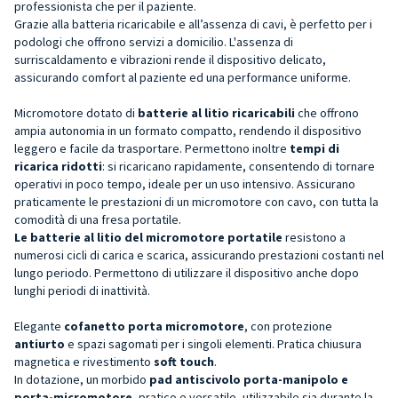
professionista che per il paziente.
Grazie alla batteria ricaricabile e all’assenza di cavi, è perfetto per i
podologi che offrono servizi a domicilio. L'assenza di
surriscaldamento e vibrazioni rende il dispositivo delicato,
assicurando comfort al paziente ed una performance uniforme.
Micromotore dotato di
batterie al litio ricaricabili
che offrono
ampia autonomia in un formato compatto, rendendo il dispositivo
leggero e facile da trasportare. Permettono inoltre
tempi di
ricarica ridotti
: si ricaricano rapidamente, consentendo di tornare
operativi in poco tempo, ideale per un uso intensivo. Assicurano
praticamente le prestazioni di un micromotore con cavo, con tutta la
comodità di una fresa portatile.
Le batterie al litio del micromotore portatile
resistono a
numerosi cicli di carica e scarica, assicurando prestazioni costanti nel
lungo periodo. Permettono di utilizzare il dispositivo anche dopo
lunghi periodi di inattività.
Elegante
cofanetto porta micromotore
, con protezione
antiurto
e spazi sagomati per i singoli elementi. Pratica chiusura
magnetica e rivestimento
soft touch
.
In dotazione, un morbido
pad antiscivolo porta-manipolo e
porta-micromotore
, pratico e versatile, utilizzabile sia durante la