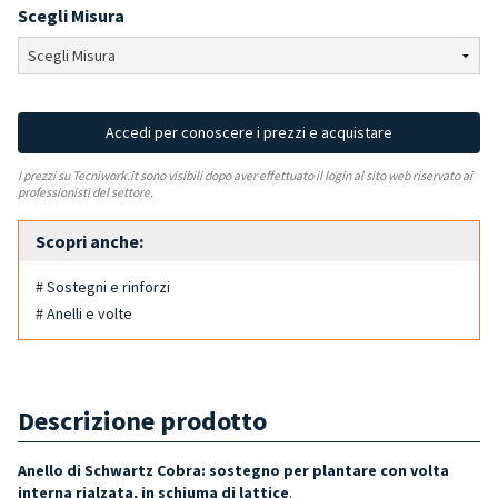
Scegli Misura
Accedi per conoscere i prezzi e acquistare
I prezzi su Tecniwork.it sono visibili dopo aver effettuato il login al sito web riservato ai
professionisti del settore.
Scopri anche:
# Sostegni e rinforzi
# Anelli e volte
Descrizione prodotto
Anello di Schwartz Cobra: sostegno per plantare con volta
interna rialzata, in schiuma di lattice
.