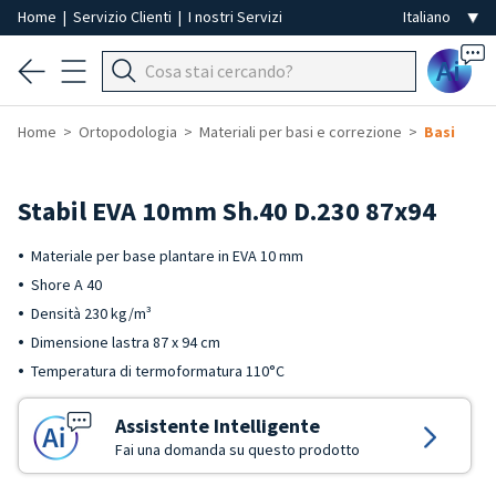
Home
|
Servizio Clienti
|
I nostri Servizi
Ai
Home
Ortopodologia
Materiali per basi e correzione
Basi
Stabil EVA 10mm Sh.40 D.230 87x94
Materiale per base plantare in EVA 10 mm
Shore A 40
Densità 230 kg/m³
Dimensione lastra 87 x 94 cm
Temperatura di termoformatura 110°C
Assistente Intelligente
Fai una domanda su questo prodotto