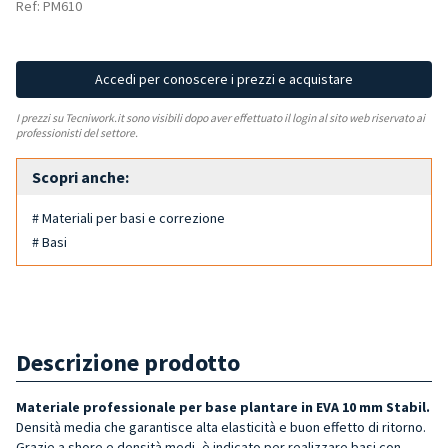
Ref: PM610
Accedi per conoscere i prezzi e acquistare
I prezzi su Tecniwork.it sono visibili dopo aver effettuato il login al sito web riservato ai
professionisti del settore.
Scopri anche:
# Materiali per basi e correzione
# Basi
Descrizione prodotto
Materiale professionale per base plantare in EVA 10 mm Stabil.
Densità media che garantisce alta elasticità e buon effetto di ritorno.
Grazie a shore e densità medi, è indicato per realizzare basi con