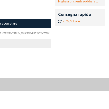
Migliaia di clienti soddisfatti
Consegna rapida
in 24/48 ore
e acquistare
to web riservato ai professionisti del settore.