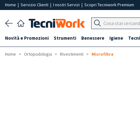
Home
|
Servizio Clienti
|
I nostri Servizi
|
Scopri Tecniwork Premium
Novità e Promozioni
Strumenti
Benessere
Igiene
Tecni
Home
Ortopodologia
Rivestimenti
Microfibra