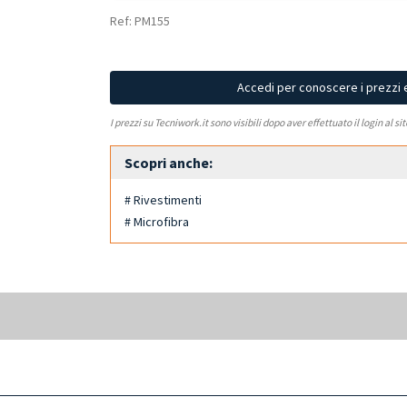
Ref: PM155
Accedi per conoscere i prezzi 
I prezzi su Tecniwork.it sono visibili dopo aver effettuato il login al si
Scopri anche:
# Rivestimenti
# Microfibra