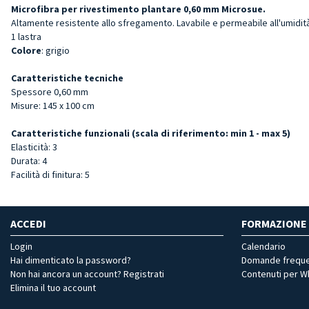
Microfibra per rivestimento plantare 0,60 mm Microsue.
Altamente resistente allo sfregamento. Lavabile e permeabile all'umidità
1 lastra
Colore
: grigio
Caratteristiche tecniche
Spessore 0,60 mm
Misure: 145 x 100 cm
Caratteristiche funzionali (scala di riferimento: min 1 - max 5)
Elasticità: 3
Durata: 4
Facilità di finitura: 5
ACCEDI
FORMAZIONE
Login
Calendario
Hai dimenticato la password?
Domande freque
Non hai ancora un account? Registrati
Contenuti per 
Elimina il tuo account