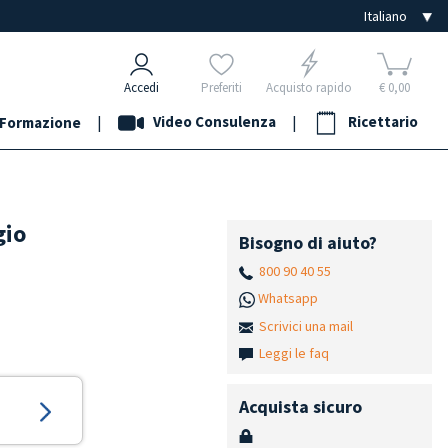
Accedi
Preferiti
Acquisto rapido
€ 0,00
|
Video Consulenza
|
Ricettario
Formazione
gio
Bisogno di aiuto?
800 90 40 55
Whatsapp
Scrivici una mail
Leggi le faq
Acquista sicuro