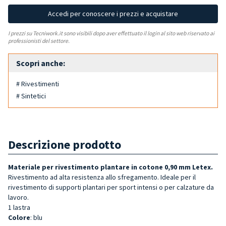
Accedi per conoscere i prezzi e acquistare
I prezzi su Tecniwork.it sono visibili dopo aver effettuato il login al sito web riservato ai
professionisti del settore.
Scopri anche:
# Rivestimenti
# Sintetici
Descrizione prodotto
Materiale per rivestimento plantare in cotone 0,90 mm Letex.
Rivestimento ad alta resistenza allo sfregamento. Ideale per il
rivestimento di supporti plantari per sport intensi o per calzature da
lavoro.
1 lastra
Colore
: blu