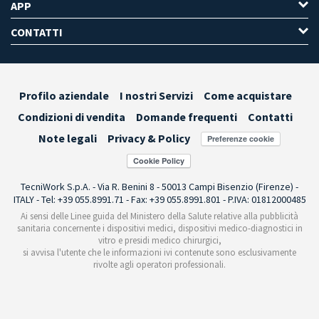
APP
CONTATTI
Profilo aziendale
I nostri Servizi
Come acquistare
Condizioni di vendita
Domande frequenti
Contatti
Note legali
Privacy & Policy
Preferenze cookie
TecniWork S.p.A. - Via R. Benini 8 - 50013 Campi Bisenzio (Firenze) -
ITALY - Tel: +39 055.8991.71 - Fax: +39 055.8991.801 - P.IVA: 01812000485
Ai sensi delle Linee guida del Ministero della Salute relative alla pubblicità
sanitaria concernente i dispositivi medici, dispositivi medico-diagnostici in
vitro e presidi medico chirurgici,
si avvisa l'utente che le informazioni ivi contenute sono esclusivamente
rivolte agli operatori professionali.