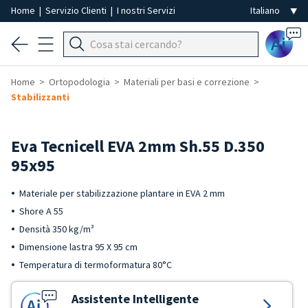
Home
|
Servizio Clienti
|
I nostri Servizi
Ai
Home
Ortopodologia
Materiali per basi e correzione
Stabilizzanti
Eva Tecnicell EVA 2mm Sh.55 D.350
95x95
Materiale per stabilizzazione plantare in EVA 2 mm
Shore A 55
Densità 350 kg/m³
Dimensione lastra 95 X 95 cm
Temperatura di termoformatura 80°C
Assistente Intelligente