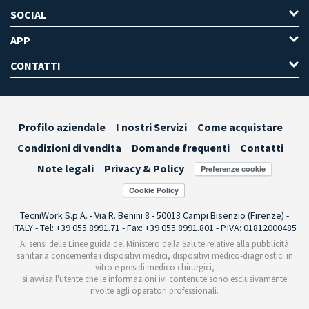
SOCIAL
APP
CONTATTI
Profilo aziendale
I nostri Servizi
Come acquistare
Condizioni di vendita
Domande frequenti
Contatti
Note legali
Privacy & Policy
Preferenze cookie
TecniWork S.p.A. - Via R. Benini 8 - 50013 Campi Bisenzio (Firenze) -
ITALY - Tel: +39 055.8991.71 - Fax: +39 055.8991.801 - P.IVA: 01812000485
Ai sensi delle Linee guida del Ministero della Salute relative alla pubblicità
sanitaria concernente i dispositivi medici, dispositivi medico-diagnostici in
vitro e presidi medico chirurgici,
si avvisa l'utente che le informazioni ivi contenute sono esclusivamente
rivolte agli operatori professionali.