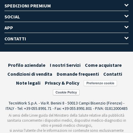
SPEDIZIONI PREMIUM
SOCIAL
APP
CONTATTI
Profilo aziendale
I nostri Servizi
Come acquistare
Condizioni di vendita
Domande frequenti
Contatti
Note legali
Privacy & Policy
Preferenze cookie
TecniWork S.p.A. - Via R. Benini 8 - 50013 Campi Bisenzio (Firenze) -
ITALY - Tel: +39 055.8991.71 - Fax: +39 055.8991.801 - P.IVA: 01812000485
Ai sensi delle Linee guida del Ministero della Salute relative alla pubblicità
sanitaria concernente i dispositivi medici, dispositivi medico-diagnostici in
vitro e presidi medico chirurgici,
si avvisa l'utente che le informazioni ivi contenute sono esclusivamente