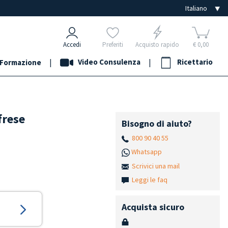
Accedi
Preferiti
Acquisto rapido
€ 0,00
|
Video Consulenza
|
Ricettario
Formazione
frese
Bisogno di aiuto?
800 90 40 55
Whatsapp
Scrivici una mail
Leggi le faq
Acquista sicuro