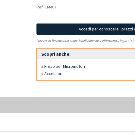
Ref: CM407
Accedi per conoscere i prezzi 
I prezzi su Tecniwork.it sono visibili dopo aver effettuato il login al si
Scopri anche:
# Frese per Micromotori
# Accessori