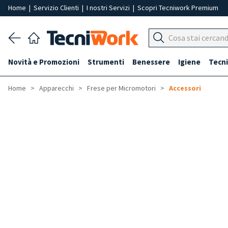
Home
|
Servizio Clienti
|
I nostri Servizi
|
Scopri Tecniwork Premium
Novità e Promozioni
Strumenti
Benessere
Igiene
Tecni
Home
Apparecchi
Frese per Micromotori
Accessori