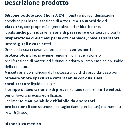
Descrizione prodotto
Silicone podologico Shore A 2/4
in pasta a policondensazione,
specifico per la realizzazione di
ortesi molto morbide ed
elastiche
, con proprietà rigenerative ed antibatteriche.
Ideale anche per
ridurre le zone di pressione e callosità
e per la
preparazione
di elementi per le dita del piede, come
separatori
interdigitali e cuscinetti
.
Grazie alla sua innovativa formula con
componenti
biotecnologiche
, previene fenomeni di macerazione o
proliferazione di batteri ed è dunque adatto all'ambiente caldo umido
della calzatura.
Miscelabile
con i siliconi della stessa linea di diverse durezze per
ottenere
Shore specifici
e
catalizzabile
con
qualsiasi
catalizzatore
liquido o in gel.
Il
tempo di lavorazione
e di
presa
risultano essere
molto veloci
,
per un lavoro preciso ed efficace.
Facilmente
manipolabile e rifinibile da operatori
professionali
con strumenti da taglio (lame per bisturi) e strumenti
rotanti (frese).
Dispositivo medico