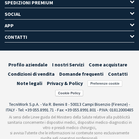
SPEDIZIONI PREMIUM
SOCIAL
APP
CONTATTI
Profilo aziendale
I nostri Servizi
Come acquistare
Condizioni di vendita
Domande frequenti
Contatti
Note legali
Privacy & Policy
Preferenze cookie
TecniWork S.p.A. - Via R. Benini 8 - 50013 Campi Bisenzio (Firenze) -
ITALY - Tel: +39 055.8991.71 - Fax: +39 055.8991.801 - P.IVA: 01812000485
Ai sensi delle Linee guida del Ministero della Salute relative alla pubblicità
sanitaria concernente i dispositivi medici, dispositivi medico-diagnostici in
vitro e presidi medico chirurgici,
si avvisa l'utente che le informazioni ivi contenute sono esclusivamente
rivolte agli operatori professionali.