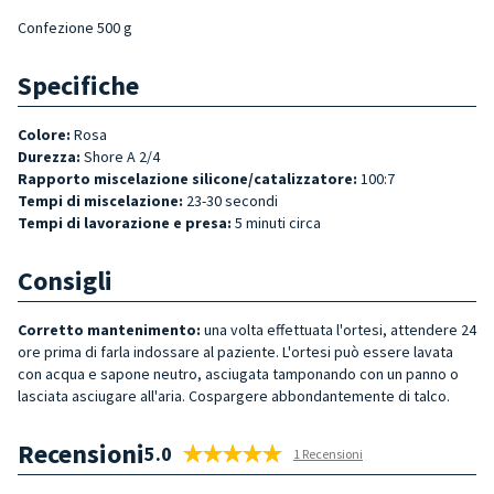
Confezione 500 g
Specifiche
Colore:
Rosa
Durezza:
Shore A 2/4
Rapporto miscelazione silicone/catalizzatore:
100:7
Tempi di miscelazione:
23-30 secondi
Tempi di lavorazione e presa:
5 minuti circa
Consigli
Corretto mantenimento:
una volta effettuata l'ortesi, attendere 24
ore prima di farla indossare al paziente. L'ortesi può essere lavata
con acqua e sapone neutro, asciugata tamponando con un panno o
lasciata asciugare all'aria. Cospargere abbondantemente di talco.
Recensioni
5.0
1 Recensioni