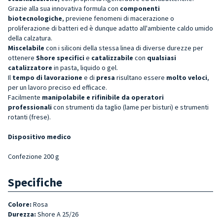
Grazie alla sua innovativa formula con
componenti
biotecnologiche
, previene fenomeni di macerazione o
proliferazione di batteri ed è dunque adatto all'ambiente caldo umido
della calzatura.
Miscelabile
con i siliconi della stessa linea di diverse durezze per
ottenere
Shore specifici
e
catalizzabile
con
qualsiasi
catalizzatore
in pasta, liquido o gel.
Il
tempo di lavorazione
e di
presa
risultano essere
molto veloci
,
per un lavoro preciso ed efficace.
Facilmente
manipolabile e rifinibile da operatori
professionali
con strumenti da taglio (lame per bisturi) e strumenti
rotanti (frese).
Dispositivo medico
Confezione 200 g
Specifiche
Colore:
Rosa
Durezza:
Shore A 25/26