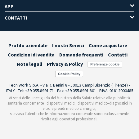
APP
CONTATTI
Profilo aziendale
I nostri Servizi
Come acquistare
Condizioni di vendita
Domande frequenti
Contatti
Note legali
Privacy & Policy
Preferenze cookie
TecniWork S.p.A. - Via R. Benini 8 - 50013 Campi Bisenzio (Firenze) -
ITALY - Tel: +39 055.8991.71 - Fax: +39 055.8991.801 - P.IVA: 01812000485
Ai sensi delle Linee guida del Ministero della Salute relative alla pubblicità
sanitaria concernente i dispositivi medici, dispositivi medico-diagnostici in
vitro e presidi medico chirurgici,
si avvisa l'utente che le informazioni ivi contenute sono esclusivamente
rivolte agli operatori professionali.