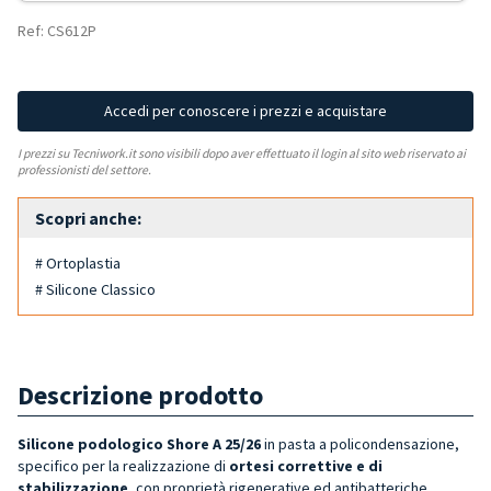
Ref: CS612P
Accedi per conoscere i prezzi e acquistare
I prezzi su Tecniwork.it sono visibili dopo aver effettuato il login al sito web riservato ai
professionisti del settore.
Scopri anche:
# Ortoplastia
# Silicone Classico
Descrizione prodotto
Silicone podologico Shore A 25/26
in pasta a policondensazione,
specifico per la realizzazione di
ortesi
correttive e di
stabilizzazione
, con proprietà rigenerative ed antibatteriche.