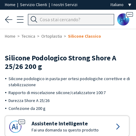
Home
|
Servizio Clienti
|
I nostri Servizi
Ai
Home
Tecnica
Ortoplastia
Silicone Classico
Silicone Podologico Strong Shore A
25/26 200 g
Silicone podologico in pasta per ortesi podologiche correttive e di
stabilizzazione
Rapporto di miscelazione silicone/catalizzatore 100:7
Durezza Shore A 25/26
Confezione da 200 g
Assistente Intelligente
Fai una domanda su questo prodotto