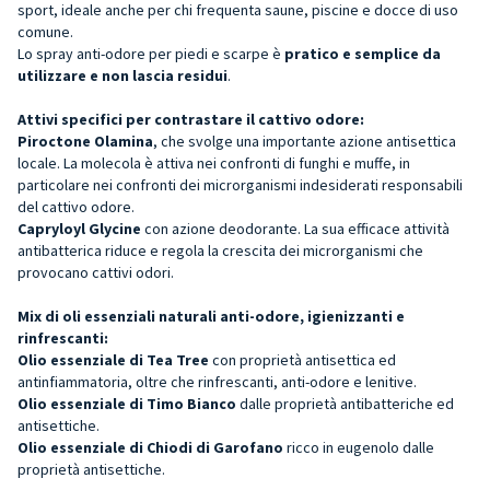
sport, ideale anche per chi frequenta saune, piscine e docce di uso
comune.
Lo spray anti-odore per piedi e scarpe è
pratico e semplice da
utilizzare e non lascia residui
.
Attivi specifici per contrastare il cattivo odore:
Piroctone Olamina
, che svolge una importante azione antisettica
locale. La molecola è attiva nei confronti di funghi e muffe, in
particolare nei confronti dei microrganismi indesiderati responsabili
del cattivo odore.
Capryloyl Glycine
con azione deodorante. La sua efficace attività
antibatterica riduce e regola la crescita dei microrganismi che
provocano cattivi odori.
Mix di oli essenziali naturali anti-odore, igienizzanti e
rinfrescanti:
Olio essenziale di Tea Tree
con proprietà antisettica ed
antinfiammatoria, oltre che rinfrescanti, anti-odore e lenitive.
Olio essenziale di Timo Bianco
dalle proprietà antibatteriche ed
antisettiche.
Olio essenziale di Chiodi di Garofano
ricco in eugenolo dalle
proprietà antisettiche.