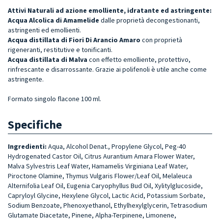
Attivi Naturali ad azione emolliente, idratante ed astringente:
Acqua Alcolica di Amamelide
dalle proprietà decongestionanti,
astringenti ed emollienti.
Acqua distillata di Fiori Di Arancio Amaro
con proprietà
rigeneranti, restitutive e tonificanti.
Acqua distillata di Malva
con effetto emolliente, protettivo,
rinfrescante e disarrossante. Grazie ai polifenoli è utile anche come
astringente.
Formato singolo flacone 100 ml.
Specifiche
Ingredienti:
Aqua, Alcohol Denat., Propylene Glycol, Peg-40
Hydrogenated Castor Oil, Citrus Aurantium Amara Flower Water,
Malva Sylvestris Leaf Water, Hamamelis Virginiana Leaf Water,
Piroctone Olamine, Thymus Vulgaris Flower/Leaf Oil, Melaleuca
Alternifolia Leaf Oil, Eugenia Caryophyllus Bud Oil, Xylitylglucoside,
Capryloyl Glycine, Hexylene Glycol, Lactic Acid, Potassium Sorbate,
Sodium Benzoate, Phenoxyethanol, Ethylhexylglycerin, Tetrasodium
Glutamate Diacetate, Pinene, Alpha-Terpinene, Limonene,