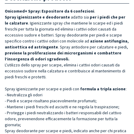
Onicomed+ Spray: Espositore da 6 confezioni
.
Spray igienizzante e deodorante
adatto sia
per i piedi che per
le calzature
. Igienizzante spray che mantiene le scarpe ed i piedi
freschi per tutta la giornata ed elimina i cattivi odori causati da
eccessivo sudore e batteri. Spray deodorante per piedi e scarpe
specifico contro i cattivi odori con molecole ad
azione antifungina,
antisettica ed astringente
. Spray antiodore per calzature e piedi,
previene la proliferazione dei microrganismi e combattere
l’insorgenza di odori sgradevoli.
L'utilizzo dello spray per scarpe, elimina i cattivi odori causati da
eccessivo sudore nella calzatura e contribuisce al mantenimento di
piedi freschi e protetti.
Spray igienizzante per scarpe e piedi con
formula a tripla azione
:
- Neutralizza gli odori
- Piedi e scarpe risultano piacevolmente profumati;
- Mantiene i piedi freschi ed asciutti e ne regola la traspirazione;
- Protegge i piedi neutralizzando i batteri responsabili del cattivo
odore, prevenendone efficacemente la formazione per tutta la
giornata;
Spray deodorante per scarpe e piedi, indicato anche per chi pratica