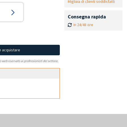
Migliaia di clienti soddisfatti
Consegna rapida
in 24/48 ore
e acquistare
to web riservato ai professionisti del settore.