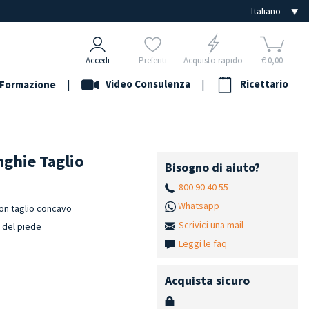
Accedi
Preferiti
Acquisto rapido
€ 0,00
|
Video Consulenza
|
Ricettario
Formazione
nghie Taglio
Bisogno di aiuto?
800 90 40 55
Whatsapp
con taglio concavo
Scrivici una mail
e del piede
Leggi le faq
Acquista sicuro