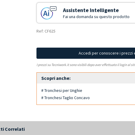
Assistente Intelligente
Fai una domanda su questo prodotto
Ref: CF625
Accedi per conoscere i prezzi 
I prezzi su Tecniwork.it sono visibili dopo aver effettuato il login al si
Scopri anche:
# Tronchesi per Unghie
# Tronchesi Taglio Concavo
ti Correlati