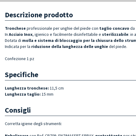
Descrizione prodotto
Tronchese
professionale per unghie del piede con
taglio concavo
da 
In
Acciaio Inox
, igienico e facilmente disinfettabile e
sterilizzabile
: in
Dotata di
molla e sistema di bloccaggio per la chiusura dello stru
Indicata per la
riduzione della lunghezza delle unghie
del piede.
Confezione 1 pz
Specifiche
Lunghezza tronchese:
11,5 cm
Lunghezza taglio:
15 mm
Consigli
Corretta igiene degli strumenti:
Nebulizzare
con Ref. CP709, ENZIMASEPT SPRAY,
pretrattante
per st