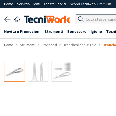
Home
|
Servizio Clienti
|
I nostri Servizi
|
Scopri Tecniwork Premium
Novità e Promozioni
Strumenti
Benessere
Igiene
Tecni
Home
Strumenti
Tronchesi
Tronchesi per Unghie
Tronche