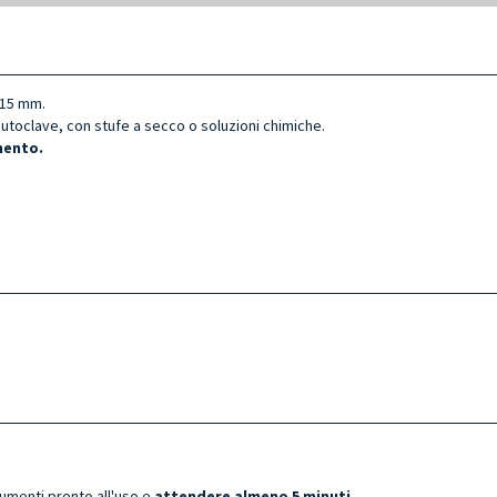
15 mm.
 autoclave, con stufe a secco o soluzioni chimiche.
ment
o.
rumenti pronto all'uso e
attendere almeno 5 minuti
.