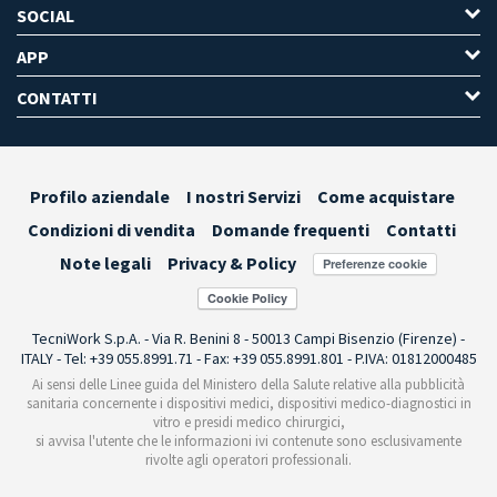
SOCIAL
APP
CONTATTI
Profilo aziendale
I nostri Servizi
Come acquistare
Condizioni di vendita
Domande frequenti
Contatti
Note legali
Privacy & Policy
Preferenze cookie
TecniWork S.p.A. - Via R. Benini 8 - 50013 Campi Bisenzio (Firenze) -
ITALY - Tel: +39 055.8991.71 - Fax: +39 055.8991.801 - P.IVA: 01812000485
Ai sensi delle Linee guida del Ministero della Salute relative alla pubblicità
sanitaria concernente i dispositivi medici, dispositivi medico-diagnostici in
vitro e presidi medico chirurgici,
si avvisa l'utente che le informazioni ivi contenute sono esclusivamente
rivolte agli operatori professionali.