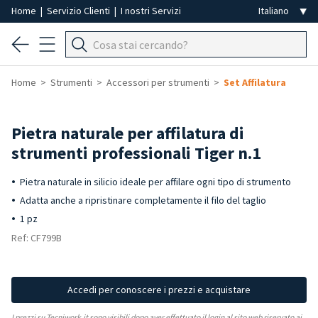
Home
|
Servizio Clienti
|
I nostri Servizi
Home
Strumenti
Accessori per strumenti
Set Affilatura
Pietra naturale per affilatura di
strumenti professionali Tiger n.1
Pietra naturale in silicio ideale per affilare ogni tipo di strumento
Adatta anche a ripristinare completamente il filo del taglio
1 pz
Ref: CF799B
Accedi per conoscere i prezzi e acquistare
I prezzi su Tecniwork.it sono visibili dopo aver effettuato il login al sito web riservato ai