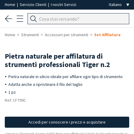
Home
|
Servizio Clienti
|
I nostri Servizi
Home
Strumenti
Accessori per strumenti
Set Affilatura
Pietra naturale per affilatura di
strumenti professionali Tiger n.2
Pietra naturale in silicio ideale per affilare ogni tipo di strumento
Adatta anche a ripristinare il filo del taglio
1 pz
Ref: CF799C
Accedi per conoscere i prezzi e acquistare
I prezzi su Tecniwork.it sono visibili dopo aver effettuato il login al sito web riservato ai