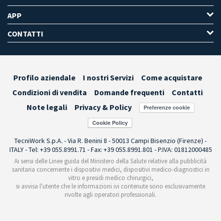
APP
CONTATTI
Profilo aziendale
I nostri Servizi
Come acquistare
Condizioni di vendita
Domande frequenti
Contatti
Note legali
Privacy & Policy
Preferenze cookie
TecniWork S.p.A. - Via R. Benini 8 - 50013 Campi Bisenzio (Firenze) -
ITALY - Tel: +39 055.8991.71 - Fax: +39 055.8991.801 - P.IVA: 01812000485
Ai sensi delle Linee guida del Ministero della Salute relative alla pubblicità
sanitaria concernente i dispositivi medici, dispositivi medico-diagnostici in
vitro e presidi medico chirurgici,
si avvisa l'utente che le informazioni ivi contenute sono esclusivamente
rivolte agli operatori professionali.