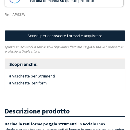
Fai una domanda su questo prodotto
Ref: AP932V
Accedi per conoscere i prezzi e acquistare
I prezzi su Tecniwork.it sono visibili dopo aver effettuato il login al sito web riservato ai
professionisti del settore.
Scopri anche:
# Vaschette per Strumenti
# Vaschette Reniformi
Descrizione prodotto
Bacinella reniforme poggia strumenti in Acciaio Inox.
Ideale per contenere gli strumenti di lavoro in modo sicuro e igienico.