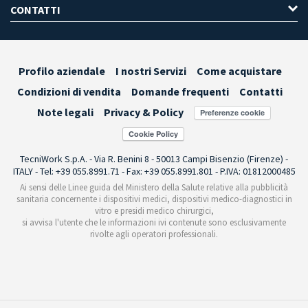
CONTATTI
Profilo aziendale
I nostri Servizi
Come acquistare
Condizioni di vendita
Domande frequenti
Contatti
Note legali
Privacy & Policy
Preferenze cookie
TecniWork S.p.A. - Via R. Benini 8 - 50013 Campi Bisenzio (Firenze) -
ITALY - Tel: +39 055.8991.71 - Fax: +39 055.8991.801 - P.IVA: 01812000485
Ai sensi delle Linee guida del Ministero della Salute relative alla pubblicità
sanitaria concernente i dispositivi medici, dispositivi medico-diagnostici in
vitro e presidi medico chirurgici,
si avvisa l'utente che le informazioni ivi contenute sono esclusivamente
rivolte agli operatori professionali.