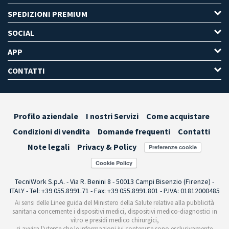
SPEDIZIONI PREMIUM
SOCIAL
APP
CONTATTI
Profilo aziendale
I nostri Servizi
Come acquistare
Condizioni di vendita
Domande frequenti
Contatti
Note legali
Privacy & Policy
Preferenze cookie
TecniWork S.p.A. - Via R. Benini 8 - 50013 Campi Bisenzio (Firenze) -
ITALY - Tel: +39 055.8991.71 - Fax: +39 055.8991.801 - P.IVA: 01812000485
Ai sensi delle Linee guida del Ministero della Salute relative alla pubblicità
sanitaria concernente i dispositivi medici, dispositivi medico-diagnostici in
vitro e presidi medico chirurgici,
si avvisa l'utente che le informazioni ivi contenute sono esclusivamente