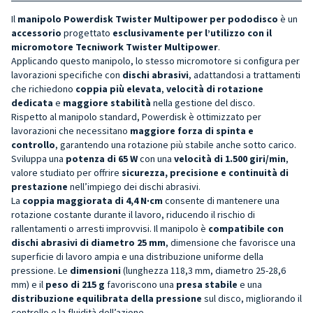
Il
manipolo Powerdisk Twister Multipower per pododisco
è un
accessorio
progettato
esclusivamente per l’utilizzo con il
micromotore Tecniwork Twister Multipower
.
Applicando questo manipolo, lo stesso micromotore si configura per
lavorazioni specifiche con
dischi abrasivi
, adattandosi a trattamenti
che richiedono
coppia più elevata
,
velocità di rotazione
dedicata
e
maggiore stabilità
nella gestione del disco.
Rispetto al manipolo standard, Powerdisk è ottimizzato per
lavorazioni che necessitano
maggiore forza di spinta e
controllo
, garantendo una rotazione più stabile anche sotto carico.
Sviluppa una
potenza di 65 W
con una
velocità di 1.500 giri/min
,
valore studiato per offrire
sicurezza, precisione e continuità di
prestazione
nell’impiego dei dischi abrasivi.
La
coppia maggiorata di 4,4 N·cm
consente di mantenere una
rotazione costante durante il lavoro, riducendo il rischio di
rallentamenti o arresti improvvisi. Il manipolo è
compatibile con
dischi abrasivi di diametro 25 mm
, dimensione che favorisce una
superficie di lavoro ampia e una distribuzione uniforme della
pressione. Le
dimensioni
(lunghezza 118,3 mm, diametro 25-28,6
mm) e il
peso di 215 g
favoriscono una
presa stabile
e una
distribuzione equilibrata della pressione
sul disco, migliorando il
controllo e la fluidità dell’azione.