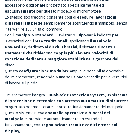
accessorio
opzionale
progettato
specificamente ed
esclusivamente
per questo modello di micromotore.
Lo stesso apparecchio consente così di eseguire
lavorazioni
differenti sul piede
semplicemente sostituendo il manipolo, senza
intervenire sull’unità di controllo.
Con il
manipolo standard
, il Twister Multipower è indicato per
lavorazioni con
frese tradizionali
; applicando il
manipolo
Powerdisc
, dedicato ai
dischi abrasivi
, il sistema si adatta a
trattamenti che richiedono
coppia più elevata
,
velocità di
rotazione dedicata
e
maggiore stabilità
nella gestione del
disco.
Questa
configurazione modulare
amplia le possibilità operative
del micromotore, rendendolo una soluzione versatile per diversi tipi
di lavoro sul piede.
Il micromotore integra il
DualSafe Protection System
, un
sistema
di protezione elettronica con arresto automatico di sicurezza
progettato per monitorare il corretto funzionamento del manipolo.
Questo sistema rileva
anomalie operative o blocchi del
manipolo
e interviene automaticamente arrestando il
funzionamento, con
segnalazione tramite codici errore sul
display,