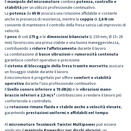
Il
manipolo del micromotore
combina
potenza, controllo e
stabilità
per un utilizzo professionale continuativo.
La
potenza
da
65 W
assicura una rotazione affidabile e costante
anche in presenza di resistenza, mentre la
coppia
di
2,6 N·cm
consente di mantenere il controllo della fresa senza cali improvvisi di
velocità.
Il
peso
di soli
175 g
e le
dimensioni bilanciate
(L 150 mm, Ø 15–28
mm) favoriscono una presa stabile e una buona maneggevolezza,
contribuendo a
ridurre l’affaticamento
durante il lavoro.
La combinazione di
basse vibrazioni
e
rumorosità contenuta
garantisce comfort operativo e precisione.
Il
sistema di bloccaggio della fresa tramite morsetto
assicura
un fissaggio stabile durante il lavoro.
Il micromotore è progettato per offrire
comfort e stabilità
operativa
durante l’uso professionale continuativo.
Il
livello sonoro inferiore a 70 dB(A)
e le
vibrazioni mano-
braccio inferiori a 2,5 m/s²
contribuiscono a rendere il lavoro più
confortevole e controllato.
La
rotazione rimane fluida e stabile anche a velocità elevate
,
garantendo
prestazioni uniformi e affidabili nel tempo
.
Al
micromotore Tecniwork Twister Multipower
può essere
applicato il
manipolo Powerdisc per dischi abrasivi
, un