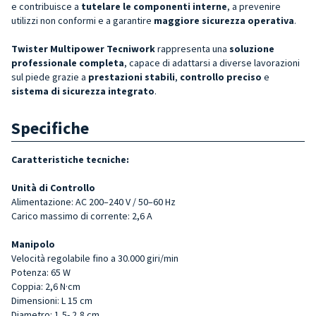
e contribuisce a
tutelare le componenti interne
, a prevenire
utilizzi non conformi e a garantire
maggiore sicurezza operativa
.
Twister Multipower Tecniwork
rappresenta una
soluzione
professionale completa
, capace di adattarsi a diverse lavorazioni
sul piede grazie a
prestazioni stabili
,
controllo preciso
e
sistema di sicurezza integrato
.
Specifiche
Caratteristiche tecniche:
Unità di Controllo
Alimentazione: AC 200–240 V / 50–60 Hz
Carico massimo di corrente: 2,6 A
Manipolo
Velocità regolabile fino a 30.000 giri/min
Potenza: 65 W
Coppia: 2,6 N·cm
Dimensioni: L
15
cm
Diametro: 1,5- 2,8 cm