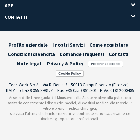
APP
CONTATTI
Profilo aziendale
I nostri Servizi
Come acquistare
Condizioni di vendita
Domande frequenti
Contatti
Note legali
Privacy & Policy
Preferenze cookie
TecniWork S.p.A. - Via R. Benini 8 - 50013 Campi Bisenzio (Firenze) -
ITALY - Tel: +39 055.8991.71 - Fax: +39 055.8991.801 - P.IVA: 01812000485
Ai sensi delle Linee guida del Ministero della Salute relative alla pubblicità
sanitaria concernente i dispositivi medici, dispositivi medico-diagnostici in
vitro e presidi medico chirurgici,
si avvisa l'utente che le informazioni ivi contenute sono esclusivamente
rivolte agli operatori professionali.